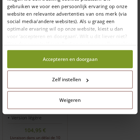
Livraison dans un délai de 10
Livraison dans un délai de 10
gebruiken we voor een persoonlijk ervaring op onze
jours ouvrables
jours ouvrables
website en relevante advertenties van ons merk (via
Ajouter au panier
Ajouter au panier
social media/andere websites). Als u graag een
optimale ervaring wil op onze website, kiest u dan
voor ‘accepteren en doorgaan'. Wilt u dit liever niet?
Kies dan voor ‘zelf instellen’ en geef aan welke cookies
wij wel mogen verzamelen.
Accepteren en doorgaan
Zelf instellen
Grillage léger moutons
80 cm
Weigeren
Longueur: 50 m
Maille 15 cm
Version légère
104,95
€
Livraison dans un délai de 10