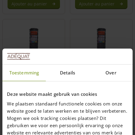
Ajouter au panier
Ajouter au panier
Grillage léger moutons
Grillage léger moutons
80 cm
200 cm
Toestemming
Details
Over
Longueur: 50 m
Longueur: 50 m
Maille 15 cm
Maille 15 cm
Deze website maakt gebruik van cookies
Version légère
Version légère
We plaatsen standaard functionele cookies om onze
104,95
€
269,95
€
website goed te laten werken en te blijven verbeteren.
1-7 semaines
1-7 semaines
Mogen we ook tracking cookies plaatsen? Dit
gebruiken we voor een persoonlijk ervaring op onze
Ajouter au panier
Ajouter au panier
website en relevante advertenties van ons merk (via