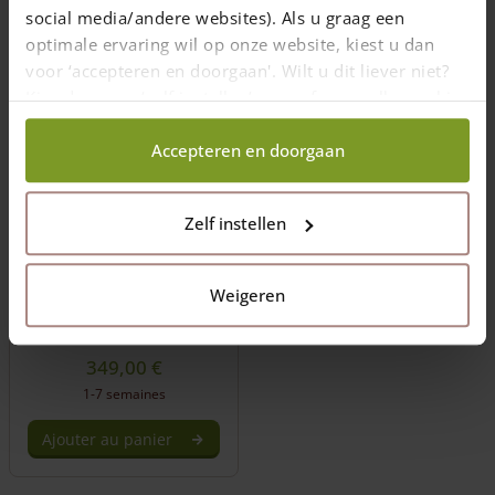
social media/andere websites). Als u graag een
optimale ervaring wil op onze website, kiest u dan
voor ‘accepteren en doorgaan'. Wilt u dit liever niet?
Kies dan voor ‘zelf instellen’ en geef aan welke cookies
wij wel mogen verzamelen.
Accepteren en doorgaan
Grillage lourd
Zelf instellen
moutons 120 cm
Longueur: 50 m
Weigeren
Maille 15 cm
Version lourde
349,00
€
1-7 semaines
Ajouter au panier