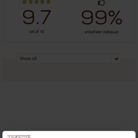
9.7
99%
ud af 10
anbefaler Adéquat
Show all
Show all
Netherlands
Germany
Belgium
Luxembourg
France