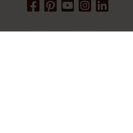
Kunde Service
Ofte stillede spørgsmål
Adéquat Kastanjetræ
Goedentijd 66 B
5131 NS Alphen (NB)
Holland
Google maps