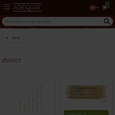
0
menu
Back
Øvrigt
Tagspån af