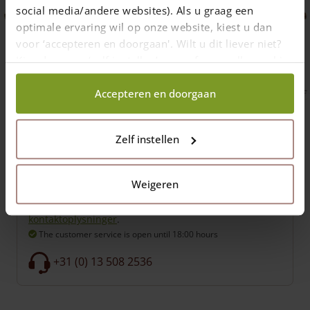
social media/andere websites). Als u graag een
optimale ervaring wil op onze website, kiest u dan
voor ‘accepteren en doorgaan'. Wilt u dit liever niet?
Kies dan voor ‘zelf instellen’ en geef aan welke cookies
Spørgsmål?
wij wel mogen verzamelen.
Accepteren en doorgaan
Zelf instellen
Weigeren
Ring til vores ekspert eller kig på vores side med
kontaktoplysninger
.
The customer service is open
until 18:00 hours
+31 (0) 13 508 2536