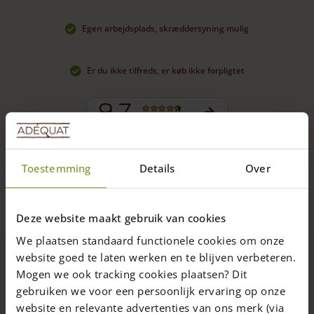
Egen arbejdsplads, skræddersyning mulig
Er du ikke tilfreds, er køb ikke forpligtet
9.7
4432 anmeldelser
Toestemming
Details
Over
Under rubrikken Øvrigt finder du diverse trærelaterede
produkter. Det kan f.eks. være ting som du kunne få brug for
ved opsætning af hegn og låger.
Deze website maakt gebruik van cookies
We plaatsen standaard functionele cookies om onze
website goed te laten werken en te blijven verbeteren.
Mogen we ook tracking cookies plaatsen? Dit
gebruiken we voor een persoonlijk ervaring op onze
website en relevante advertenties van ons merk (via