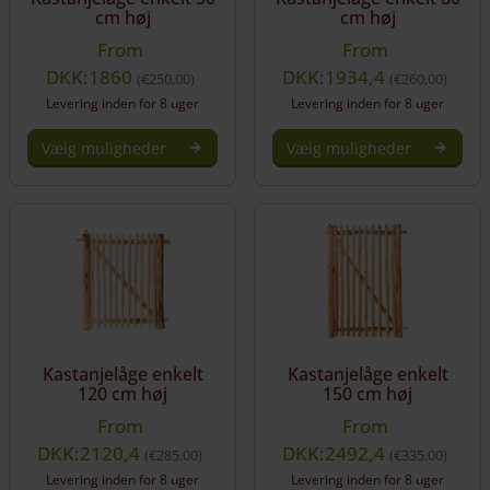
cm høj
cm høj
From
From
DKK:1860
DKK:1934,4
€
250,00
€
260,00
Levering inden for 8 uger
Levering inden for 8 uger
Vælg muligheder
Vælg muligheder
Dette
Dette
vare
vare
har
har
flere
flere
varianter.
varianter.
Mulighederne
Mulighederne
kan
kan
vælges
vælges
på
på
Kastanjelåge enkelt
Kastanjelåge enkelt
varesiden
varesiden
120 cm høj
150 cm høj
From
From
DKK:2120,4
DKK:2492,4
€
285,00
€
335,00
Levering inden for 8 uger
Levering inden for 8 uger