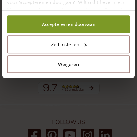
voor ‘accepteren en doorgaan'. Wilt u dit liever niet?
Kies dan voor ‘zelf instellen’ en geef aan welke cookies
Vi leverer bedste kvalitet til den laveste pris
wij wel mogen verzamelen.
Accepteren en doorgaan
Levering i hele Europa med egen transport
Zelf instellen
Egen arbejdsplads, skræddersyning mulig
Weigeren
Er du ikke tilfreds, er køb ikke forpligtet
9.7
4432 anmeldelser
Follow us