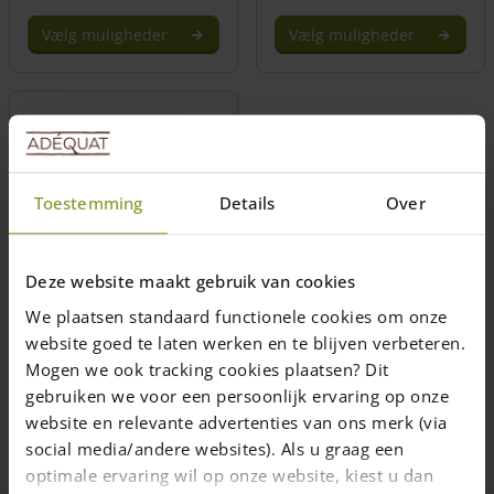
Vælg muligheder
Vælg muligheder
Dette
Dette
vare
vare
har
har
flere
flere
varianter.
varianter.
Mulighederne
Mulighederne
kan
kan
Toestemming
Details
Over
vælges
vælges
på
på
Rammelåge kastanje
varesiden
varesiden
Deze website maakt gebruik van cookies
dobbelt 150 cm høj
From
We plaatsen standaard functionele cookies om onze
DKK:3571,2
website goed te laten werken en te blijven verbeteren.
€
480,00
Mogen we ook tracking cookies plaatsen? Dit
Levering inden for 8 uger
gebruiken we voor een persoonlijk ervaring op onze
Vælg muligheder
website en relevante advertenties van ons merk (via
social media/andere websites). Als u graag een
optimale ervaring wil op onze website, kiest u dan