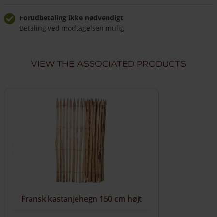
høj
antal
Forudbetaling ikke nødvendigt
Betaling ved modtagelsen mulig
Komfortabel udbringning
Levering inden for 8 uger
View the associated products
Levering fra €500,00
Inkluderet i indkøbskurven
Fransk kastanjehegn 150 cm højt