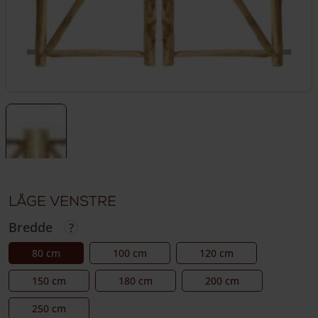
Låge venstre
Bredde
80 cm
100 cm
120 cm
150 cm
180 cm
200 cm
250 cm