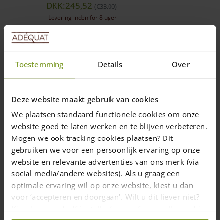
DKK:245,52
€
33,00
Levering inden for 8 uger
Tilføj til kurv
Toestemming
Details
Over
Deze website maakt gebruik van cookies
We plaatsen standaard functionele cookies om onze
website goed te laten werken en te blijven verbeteren.
Mogen we ook tracking cookies plaatsen? Dit
gebruiken we voor een persoonlijk ervaring op onze
website en relevante advertenties van ons merk (via
Rustfri stålskruer i diverse størrelser
social media/andere websites). Als u graag een
optimale ervaring wil op onze website, kiest u dan
From
DKK:171,12
€
23,00
voor ‘accepteren en doorgaan'. Wilt u dit liever niet?
Levering inden for 8 uger
Kies dan voor ‘zelf instellen’ en geef aan welke cookies