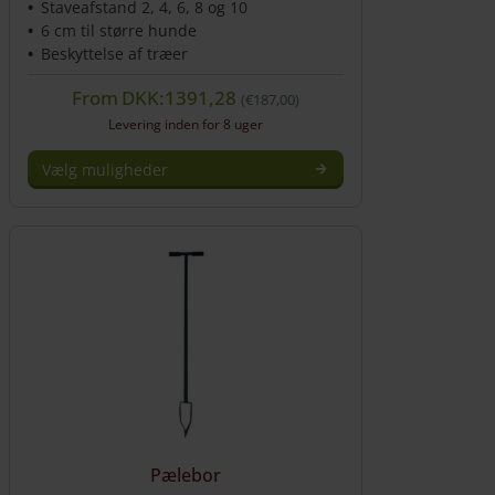
Staveafstand 2, 4, 6, 8 og 10
6 cm til større hunde
Beskyttelse af træer
From
DKK:1391,28
€
187,00
Levering inden for 8 uger
Vælg muligheder
Dette
vare
har
flere
varianter.
Mulighederne
kan
vælges
på
varesiden
Pælebor