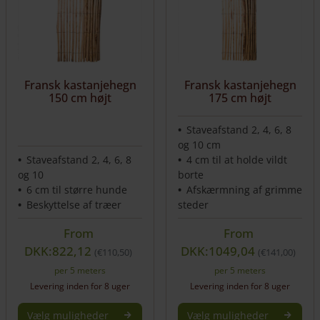
flere
flere
varianter.
varianter.
Mulighederne
Mulighederne
kan
kan
vælges
vælges
på
på
Fransk kastanjehegn
Fransk kastanjehegn
varesiden
varesiden
150 cm højt
175 cm højt
Staveafstand 2, 4, 6, 8
og 10 cm
Staveafstand 2, 4, 6, 8
4 cm til at holde vildt
og 10
borte
6 cm til større hunde
Afskærmning af grimme
Beskyttelse af træer
steder
From
From
DKK:822,12
DKK:1049,04
€
110,50
€
141,00
per 5 meters
per 5 meters
Levering inden for 8 uger
Levering inden for 8 uger
Vælg muligheder
Vælg muligheder