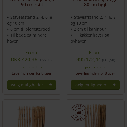
50 cm højt
80 cm højt
Staveafstand 2, 4, 6, 8
Staveafstand 2, 4, 6, 8
og 10 cm
og 10 cm
8 cm til blomsterbed
2 cm til kaninbur
Til bede og mindre
Til køkkenhaver og
haver
byhaver
From
From
DKK:420,36
DKK:472,44
€
56,50
€
63,50
per 5 meters
per 5 meters
Levering inden for 8 uger
Levering inden for 8 uger
Vælg muligheder
Vælg muligheder
Dette
Dette
vare
vare
har
har
flere
flere
varianter.
varianter.
Mulighederne
Mulighederne