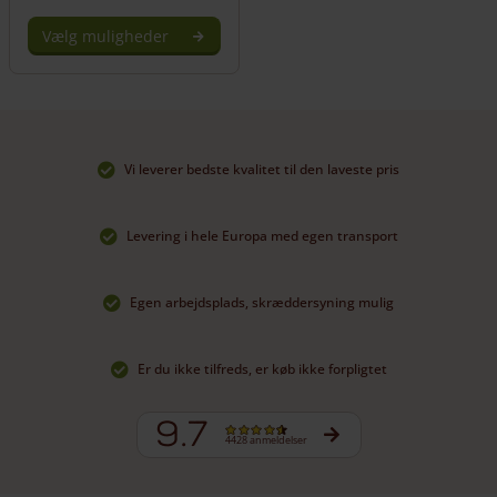
Vælg muligheder
Dette
vare
har
flere
varianter.
Vi leverer bedste kvalitet til den laveste pris
Mulighederne
kan
vælges
Levering i hele Europa med egen transport
på
varesiden
Egen arbejdsplads, skræddersyning mulig
Er du ikke tilfreds, er køb ikke forpligtet
9.7
4428 anmeldelser