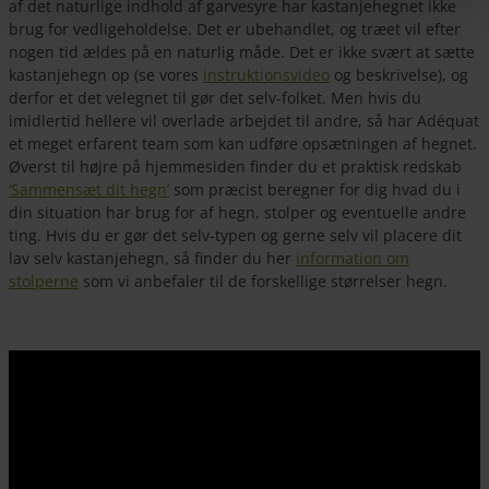
af det naturlige indhold af garvesyre har kastanjehegnet ikke
brug for vedligeholdelse. Det er ubehandlet, og træet vil efter
nogen tid ældes på en naturlig måde. Det er ikke svært at sætte
kastanjehegn op (se vores
instruktionsvideo
og beskrivelse), og
derfor et det velegnet til gør det selv-folket. Men hvis du
imidlertid hellere vil overlade arbejdet til andre, så har Adéquat
et meget erfarent team som kan udføre opsætningen af hegnet.
Øverst til højre på hjemmesiden finder du et praktisk redskab
‘Sammensæt dit hegn’
som præcist beregner for dig hvad du i
din situation har brug for af hegn, stolper og eventuelle andre
ting. Hvis du er gør det selv-typen og gerne selv vil placere dit
lav selv kastanjehegn, så finder du her
information om
stolperne
som vi anbefaler til de forskellige størrelser hegn.