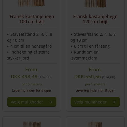
kan
kan
vælges
vælges
på
på
Fransk kastanjehegn
Fransk kastanjehegn
varesiden
varesiden
100 cm højt
120 cm højt
Staveafstand 2, 4, 6, 8
Staveafstand 2, 4, 6, 8
og 10 cm
og 10 cm
4 cm til en hønsegård
6 cm til en fåreeng
Indhegning af større
Rundt om en
stykker jord
(svømme)dam
From
From
DKK:498,48
DKK:550,56
€
67,00
€
74,00
per 5 meters
per 5 meters
Levering inden for 8 uger
Levering inden for 8 uger
Vælg muligheder
Vælg muligheder
Dette
Dette
vare
vare
har
har