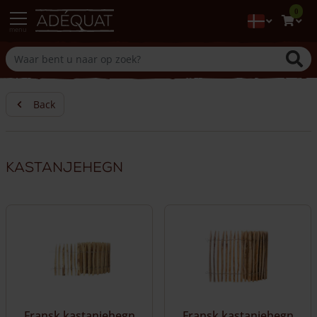
0
menu
Back
Kastanjehegn
Fransk kastanjehegn
Fransk kastanjehegn