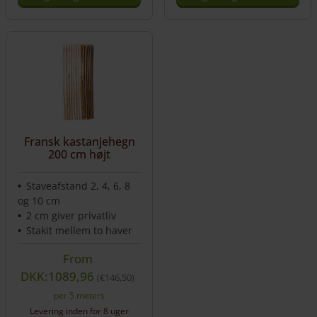
Dette
Dette
vare
vare
har
har
flere
flere
varianter.
varianter.
Mulighederne
Mulighederne
kan
kan
vælges
vælges
på
på
Fransk kastanjehegn
varesiden
varesiden
200 cm højt
Staveafstand 2, 4, 6, 8
og 10 cm
2 cm giver privatliv
Stakit mellem to haver
From
DKK:1089,96
€
146,50
per 5 meters
Levering inden for 8 uger