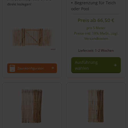
Begrenzung für Teich
direkt loslegen!
oder Pool
Preis ab
66,50
€
pro 5 Meter
Preise inkl. 19% MwSt., zzgl.
Versandkosten
Lieferzeit: 1-2 Wochen
Ausführung
wählen
Zaunkonfigurator
Dieses
Produkt
weist
mehrere
Varianten
auf.
Die
Optionen
können