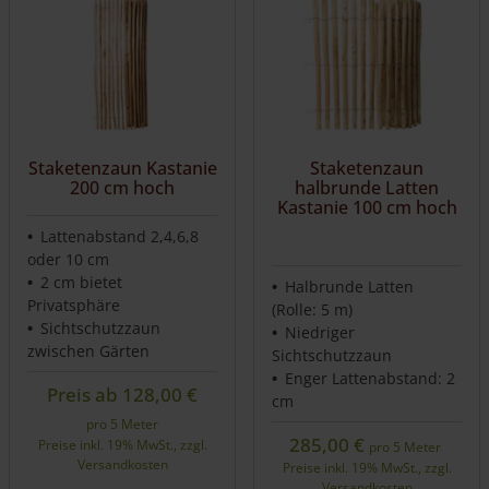
mehrere
mehrere
Varianten
Varianten
auf.
auf.
Die
Die
Optionen
Optionen
können
können
auf
auf
Staketenzaun Kastanie
Staketenzaun
der
der
200 cm hoch
halbrunde Latten
Produktseite
Produktseite
Kastanie 100 cm hoch
gewählt
gewählt
Lattenabstand 2,4,6,8
werden
werden
oder 10 cm
2 cm bietet
Halbrunde Latten
Privatsphäre
(Rolle: 5 m)
Sichtschutzzaun
Niedriger
zwischen Gärten
Sichtschutzzaun
Enger Lattenabstand: 2
Preis ab
128,00
€
cm
pro 5 Meter
285,00
€
Preise inkl. 19% MwSt., zzgl.
pro 5 Meter
Versandkosten
Preise inkl. 19% MwSt., zzgl.
Versandkosten