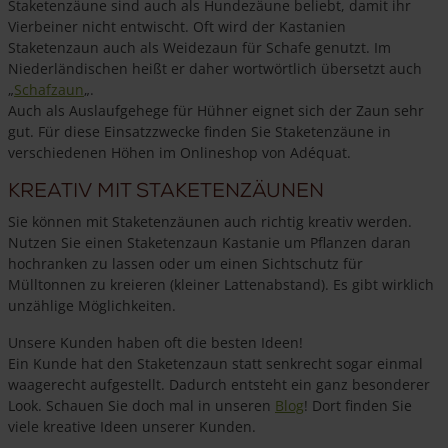
Staketenzäune sind auch als Hundezäune beliebt, damit ihr
Vierbeiner nicht entwischt. Oft wird der Kastanien
Staketenzaun auch als Weidezaun für Schafe genutzt. Im
Niederländischen heißt er daher wortwörtlich übersetzt auch
„
Schafzaun
„.
Auch als Auslaufgehege für Hühner eignet sich der Zaun sehr
gut. Für diese Einsatzzwecke finden Sie Staketenzäune in
verschiedenen Höhen im Onlineshop von Adéquat.
Kreativ mit Staketenzäunen
Sie können mit Staketenzäunen auch richtig kreativ werden.
Nutzen Sie einen Staketenzaun Kastanie um Pflanzen daran
hochranken zu lassen oder um einen Sichtschutz für
Mülltonnen zu kreieren (kleiner Lattenabstand). Es gibt wirklich
unzählige Möglichkeiten.
Unsere Kunden haben oft die besten Ideen!
Ein Kunde hat den Staketenzaun statt senkrecht sogar einmal
waagerecht aufgestellt. Dadurch entsteht ein ganz besonderer
Look. Schauen Sie doch mal in unseren
Blog
! Dort finden Sie
viele kreative Ideen unserer Kunden.