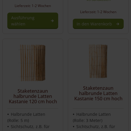
Lieferzeit: 1-2 Wochen
Lieferzeit: 1-2 Wochen
Ausführung
wählen
In den Warenkorb
Dieses
Produkt
weist
mehrere
Varianten
auf.
Die
Optionen
können
auf
Staketenzaun
Staketenzaun
halbrunde Latten
der
halbrunde Latten
Kastanie 150 cm hoch
Produktseite
Kastanie 120 cm hoch
gewählt
werden
Halbrunde Latten
Halbrunde Latten
(Rolle: 5 m)
(Rolle: 3 Meter)
Sichtschutz, z.B. für
Sichtschutz, z.B. für