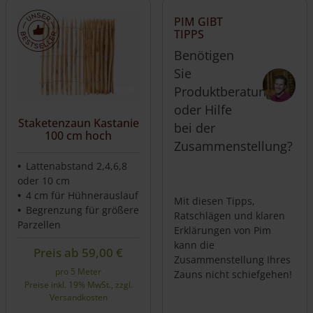
weist
weist
PIM GIBT
mehrere
mehrere
TIPPS
Varianten
Varianten
Benötigen
auf.
auf.
Die
Die
Sie
Optionen
Optionen
Produktberatung
können
können
oder Hilfe
auf
auf
Staketenzaun Kastanie
bei der
der
der
100 cm hoch
Produktseite
Produktseite
Zusammenstellung?
gewählt
gewählt
Lattenabstand 2,4,6,8
werden
werden
oder 10 cm
4 cm für Hühnerauslauf
Mit diesen Tipps,
Begrenzung für größere
Ratschlägen und klaren
Parzellen
Erklärungen von Pim
kann die
Preis ab
59,00
€
Zusammenstellung Ihres
pro 5 Meter
Zauns nicht schiefgehen!
Preise inkl. 19% MwSt., zzgl.
Versandkosten