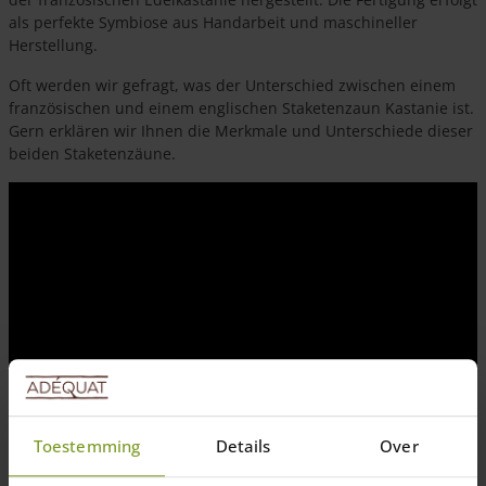
als perfekte Symbiose aus Handarbeit und maschineller
Herstellung.
Oft werden wir gefragt, was der Unterschied zwischen einem
französischen und einem englischen Staketenzaun Kastanie ist.
Gern erklären wir Ihnen die Merkmale und Unterschiede dieser
beiden Staketenzäune.
Toestemming
Details
Over
Bei uns finden Sie eine riesige Auswahl französischer