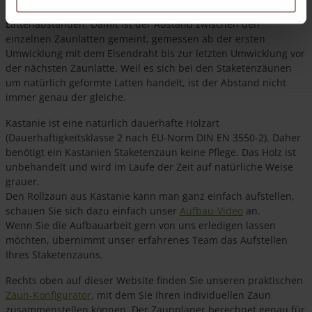
cm. Sie haben zudem die Wahl zwischen verschiedenen
Lattenabständen. Damit ist der Abstand zwischen den
einzelnen Zaunlatten gemeint, gemessen ab der ersten
Umwicklung mit dem Eisendraht bis zur letzten Umwicklung vor
der nächsten Zaunlatte. Weil es sich bei den Staketenzäunen
um natürlich geformte Latten handelt, ist der Abstand nicht
immer genau der gleiche.
Kastanie ist eine natürlich dauerhafte Holzart
(Dauerhaftigkeitsklasse 2 nach EU-Norm DIN EN 3550-2). Daher
benötigt ein Kastanien Staketenzaun keine Pflege. Das Holz ist
unbehandelt und wird im Laufe der Zeit auf natürliche Weise
grauer.
Den Rollzaun aus Kastanie kann man ganz einfach aufstellen,
schauen Sie sich dazu einfach unser
Aufbau-Video
an.
Wenn Sie die Aufbauarbeit gern von uns erledigen lassen
möchten, übernimmt unser erfahrenes Team das Aufstellen
Ihres Staketenzauns.
Rechts oben auf dieser Website finden Sie unseren praktischen
Zaun-Konfigurator
, mit dem Sie Ihren individuellen Zaun
zusammenstellen können. Der Zaunplaner berechnet genau für