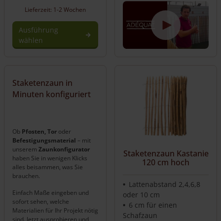
Lieferzeit: 1-2 Wochen
Ausführung
wählen
Dieses
Produkt
weist
Staketenzaun in
mehrere
Minuten konfiguriert
Varianten
auf.
Die
Optionen
Ob
Pfosten, Tor
oder
können
Befestigungsmaterial
– mit
auf
unserem
Zaunkonfigurator
Staketenzaun Kastanie
der
haben Sie in wenigen Klicks
120 cm hoch
Produktseite
alles beisammen, was Sie
brauchen.
gewählt
Lattenabstand 2,4,6,8
werden
Einfach Maße eingeben und
oder 10 cm
sofort sehen, welche
6 cm für einen
Materialien für Ihr Projekt nötig
Schafzaun
sind. Jetzt ausprobieren und