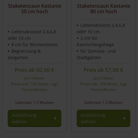
Staketenzaun Kastanie
Staketenzaun Kastanie
50 cm hoch
80 cm hoch
Lattenabstand 2,4,6,8
Lattenabstand 2,4,6,8
oder 10 cm
oder 10 cm
2 cm für
8 cm für Blumenbeete
Kaninchengehege
Begrenzung &
für Gemüse- und
Vorgarten
Stadtgärten
Preis ab
50,50
€
Preis ab
57,00
€
pro 5 Meter
pro 5 Meter
Preise inkl. 19% MwSt., zzgl.
Preise inkl. 19% MwSt., zzgl.
Versandkosten
Versandkosten
Lieferzeit: 1-2 Wochen
Lieferzeit: 1-2 Wochen
Ausführung
Ausführung
wählen
wählen
Dieses
Dieses
Produkt
Produkt