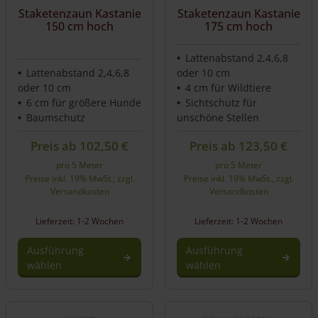
auf
Staketenzaun Kastanie
Staketenzaun Kastanie
der
150 cm hoch
175 cm hoch
Produktseite
gewählt
Lattenabstand 2,4,6,8
werden
Lattenabstand 2,4,6,8
oder 10 cm
oder 10 cm
4 cm für Wildtiere
6 cm für größere Hunde
Sichtschutz für
Baumschutz
unschöne Stellen
Preis ab
102,50
€
Preis ab
123,50
€
pro 5 Meter
pro 5 Meter
Preise inkl. 19% MwSt., zzgl.
Preise inkl. 19% MwSt., zzgl.
Versandkosten
Versandkosten
Lieferzeit: 1-2 Wochen
Lieferzeit: 1-2 Wochen
Ausführung
Ausführung
wählen
wählen
Dieses
Dieses
Produkt
Produkt
weist
weist