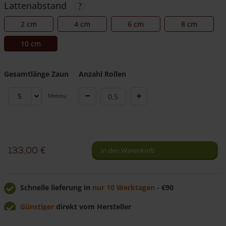
Lattenabstand
2 cm
4 cm
6 cm
8 cm
10 cm
Gesamtlänge Zaun
Anzahl Rollen
Staketenzaun
Meter
Staketenzaun
Kastanie
Kastanie
120
120
cm
cm
hoch
133,00
€
In den Warenkorb
hoch
Menge
Schnelle lieferung in
nur 10 Werktagen
- €90
Günstiger
direkt vom Hersteller
Persönliche Lieferung
durch eigene Adéquat LKW-Fahrern