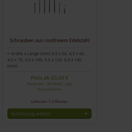
können
auf
der
Produktseite
gewählt
werden
Schrauben aus rostfreiem Edelstahl
Größe x Länge (mm) 4,5 x 50, 4,5 x 60,
4,5 x 70, 5,0 x 100, 6,0 x 120, 6,0 x 140
(mm)
Preis ab
20,00
€
Preise inkl. 19% MwSt., zzgl.
Versandkosten
Lieferzeit: 1-2 Wochen
Ausführung wählen
Dieses
Produkt