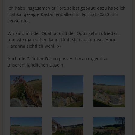
einzelnen Zaunlatten gemeint, gemessen ab der ersten
Ich habe insgesamt vier Tore selbst gebaut; dazu habe ich
Umwicklung mit dem Eisendraht bis zur letzten
rustikal gesägte Kastanienbalken im Format 80x80 mm
Umwicklung vor der nächsten Zaunlatte. Weil es sich bei
verwendet.
den Staketenzäunen um natürlich geformte Latten
handelt, ist der Abstand nicht immer genau der gleiche.
Wir sind mit der Qualität und der Optik sehr zufrieden,
und wie man sehen kann, fühlt sich auch unser Hund
Havanna sichtlich wohl. ;-)
Auch die Grünten-Felsen passen hervorragend zu
unserem ländlichen Dasein
4 cm gemessen ab der
5,5 cm zwisschen der
ersten Umwicklung mit
Zaunlatten
dem Eisendraht bis zur
letzten Umwicklung vor
der nächsten Zaunlatte
Aufbau Staketenzaun 120 cm
Den Rollzaun aus Kastanie können Sie ganz einfach selbst
aufstellen. Dafür haben wir hilfreiche Videos und
Anleitungen für Sie erstellt. Bei Fragen können Sie uns