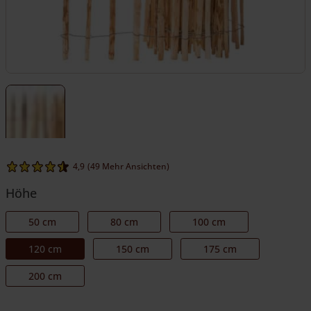
4,9
(49 Mehr Ansichten)
Höhe
50 cm
80 cm
100 cm
120 cm
150 cm
175 cm
200 cm