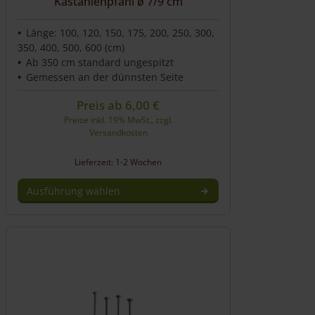
Kastanienpfahl ø 7/9 cm
Länge: 100, 120, 150, 175, 200, 250, 300,
350, 400, 500, 600 (cm)
Ab 350 cm standard ungespitzt
Gemessen an der dünnsten Seite
Preis ab
6,00
€
Preise inkl. 19% MwSt., zzgl.
Versandkosten
Lieferzeit: 1-2 Wochen
Ausführung wählen
Dieses
Produkt
weist
mehrere
Varianten
auf.
Die
Optionen