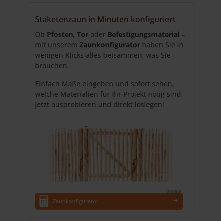
weist
mehrere
Staketenzaun in Minuten konfiguriert
Varianten
auf.
Ob
Pfosten, Tor
oder
Befestigungsmaterial
–
Die
mit unserem
Zaunkonfigurator
haben Sie in
Optionen
wenigen Klicks alles beisammen, was Sie
können
brauchen.
auf
Einfach Maße eingeben und sofort sehen,
der
welche Materialien für Ihr Projekt nötig sind.
Produktseite
Jetzt ausprobieren und direkt loslegen!
gewählt
werden
Zaunkonfigurator