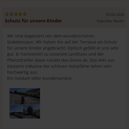
Es kann schon einmal passieren, dass eine Latte im
Staketenzaun bricht. Das ist kein Problem! Sie können die
Latte ganz einfach selbst austauschen. In
diesem Video
29-06-2026
Schutz für unsere Kinder
zeigen wir Ihnen, wie es geht.
Geprüfter Käufer
Sie haben zudem die Wahl zwischen verschiedenen
Lattenabständen. Damit ist der Abstand zwischen den
Wir sind begeistert von dem wunderschönen
einzelnen Zaunlatten gemeint, gemessen ab der ersten
Staketenzaun. Wir haben ihn auf der Terrasse als Schutz
Umwicklung mit dem Eisendraht bis zur letzten
für unsere Kinder angebracht. Optisch gefällt er uns sehr
Umwicklung vor der nächsten Zaunlatte. Weil es sich bei
gut. Er harmoniert zu unserem Landhaus und der
den Staketenzäunen um natürlich geformte Latten
Pflanzstreifen davor rundet das Ganze ab. Das Holz aus
handelt, ist der Abstand nicht immer genau der gleiche.
Kastanie inklusive der schönen Holzpfähle sehen sehr
hochwertig aus.
Ein rundum toller Kundenservice.
4 cm gemessen ab der
5,5 cm zwisschen der
ersten Umwicklung mit
Zaunlatten
dem Eisendraht bis zur
letzten Umwicklung vor
der nächsten Zaunlatte