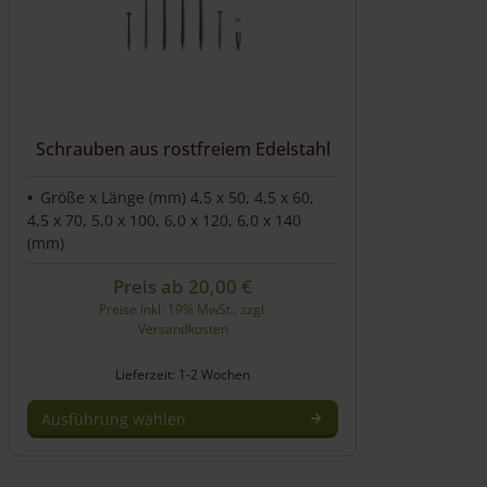
können
auf
der
Produktseite
gewählt
werden
Schrauben aus rostfreiem Edelstahl
Größe x Länge (mm) 4,5 x 50, 4,5 x 60,
4,5 x 70, 5,0 x 100, 6,0 x 120, 6,0 x 140
(mm)
Preis ab
20,00
€
Preise inkl. 19% MwSt., zzgl.
Versandkosten
Lieferzeit: 1-2 Wochen
Ausführung wählen
Dieses
Produkt