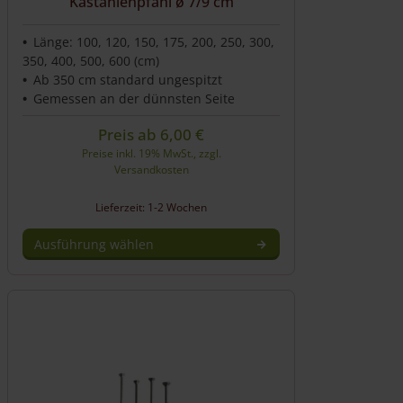
Kastanienpfahl ø 7/9 cm
Länge: 100, 120, 150, 175, 200, 250, 300,
350, 400, 500, 600 (cm)
Ab 350 cm standard ungespitzt
Gemessen an der dünnsten Seite
Preis ab
6,00
€
Preise inkl. 19% MwSt., zzgl.
Versandkosten
Lieferzeit: 1-2 Wochen
Ausführung wählen
Dieses
Produkt
weist
mehrere
Varianten
auf.
Die
Optionen