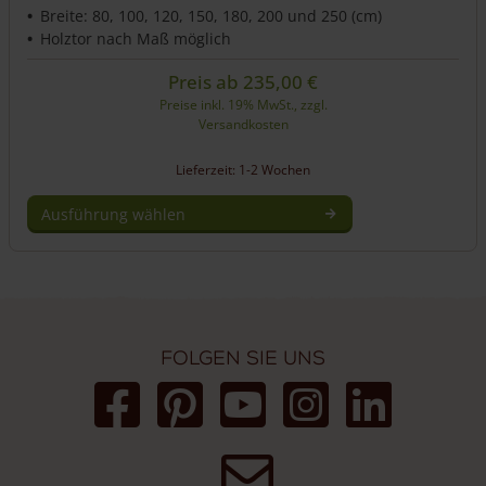
Breite: 80, 100, 120, 150, 180, 200 und 250 (cm)
Holztor nach Maß möglich
Preis ab
235,00
€
Preise inkl. 19% MwSt., zzgl.
Versandkosten
Lieferzeit: 1-2 Wochen
Ausführung wählen
Dieses
Produkt
weist
mehrere
Varianten
auf.
Folgen Sie uns
Die
Optionen
können
auf
der