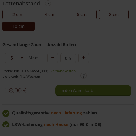
Lattenabstand
2 cm
4 cm
6 cm
8 cm
10 cm
Gesamtlänge Zaun
Anzahl Rollen
Staketenzaun
Meter
Staketenzaun
Kastanie
Kastanie
Preise inkl. 19% MwSt., zzgl.
Versandkosten
100
Lieferzeit: 1-2 Wochen
100
cm
cm
hoch
118,00
€
In den Warenkorb
hoch
Menge
Qualitätsgarantie:
nach Lieferung
zahlen
LKW-Lieferung
nach Hause
(nur 90 € in DE)
Günstig
direkt vom Hersteller
kaufen