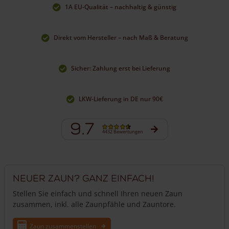
1A EU-Qualität – nachhaltig & günstig
Schrauben verwenden, können Sie den
Staketenzaun
auch
wieder einfacher vom Pfosten abmontieren, z.B. wenn Sie
den Zaun woanders wieder aufstellen möchten.
Direkt vom Hersteller – nach Maß & Beratung
Staketenzaun aufbauen lassen
Sie können den Aufbau auch von einem Garten- und
Sicher: Zahlung erst bei Lieferung
Landschaftsbau-Betrieb durchführen lassen.
Hier
finden Sie
eine Übersicht von Firmen, die hochwertige Staketenzäune
bei uns bestellen und diese bei Ihnen im Garten aufbauen.
LKW-Lieferung in DE nur 90€
9.7
4432 Bewertungen
Neuer Zaun? Ganz einfach!
Stellen Sie einfach und schnell Ihren neuen Zaun
zusammen, inkl. alle Zaunpfähle und Zauntore.
Zaun zusammenstellen