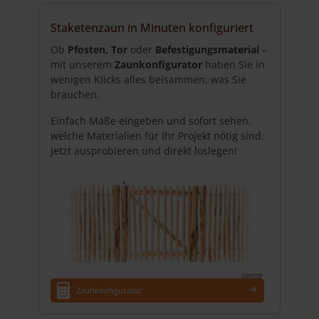
weist
mehrere
Staketenzaun in Minuten konfiguriert
Varianten
auf.
Ob
Pfosten, Tor
oder
Befestigungsmaterial
–
Die
mit unserem
Zaunkonfigurator
haben Sie in
Optionen
wenigen Klicks alles beisammen, was Sie
können
brauchen.
auf
Einfach Maße eingeben und sofort sehen,
der
welche Materialien für Ihr Projekt nötig sind.
Produktseite
Jetzt ausprobieren und direkt loslegen!
gewählt
werden
Zaunkonfigurator