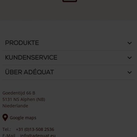
Produktseite
gewählt
werden
Produkte
Kundenservice
Über Adéquat
Goedentijd 66 B
5131 NS Alphen (NB)
Niederlande
Google maps
Tel.:
+31 (0)13-508 2536
E-Mail
info@adequat.eu