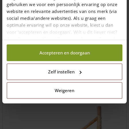
gebruiken we voor een persoonlijk ervaring op onze
website en relevante advertenties van ons merk (via
social media/andere websites). Als u graag een
optimale ervaring wil op onze website, kiest u dan
voor ‘accepteren en doorgaan'. Wilt u dit liever niet?
Englische Tore
Kies dan voor ‘zelf instellen’ en geef aan welke cookies
Traditionelle Holztore im britischen Stil. Perfekt als
wij wel mogen verzamelen.
Weidetor, Koppeltor, Einfahrtstor oder Hoftor.
Accepteren en doorgaan
Eindrucksvolle Kombination aus Eleganz und
Langlebigkeit! Erhältlich als Einzel- & Doppeltor.
Zelf instellen
Weitere Infos
Weigeren