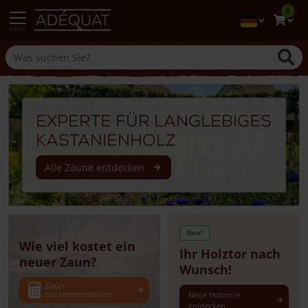
0
menu
Experte für langlebiges
Kastanienholz
Alle Zäune
entdecken
Neu!
Wie viel kostet ein
Ihr Holztor nach
neuer Zaun?
Wunsch!
Zaun
zusammenstellen
Neue Holztore
entdecken