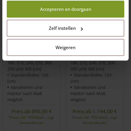
wij wel mogen verzamelen.
Accepteren en doorgaan
Zelf instellen
Englisches Tor mit
Englisches Tor mit
Strebe Douglasie
Strebe Eiche doppelt
doppelt
Weigeren
Breite: 90, 120, 150,
Breite: 90, 120, 150,
180, 210, 240, 270, 300,
180, 210, 240, 270, 300,
330 und 360 (cm)
330 und 360 (cm)
Standardhöhe: 120
Standardhöhe: 120
(cm)
(cm)
Variationen und
Variationen und
Holztor nach Maß
Holztor nach Maß
möglich
möglich
Preis ab
890,00
€
Preis ab
1.194,00
€
Preise inkl. 19% MwSt., zzgl.
Preise inkl. 19% MwSt., zzgl.
Versandkosten
Versandkosten