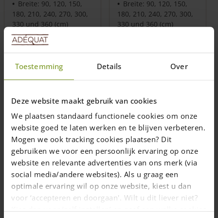
Breite: 90, 120, 150,
Breite: 90, 120, 150,
180, 210, 240, 270, 300,
180, 210, 240, 270, 300,
330 und 360 (cm)
330 und 360 (cm)
Standardhöhe: 120
Standardhöhe: 120
(cm)
(cm)
Variationen und
Variationen und
Holztor nach Maß
Holztor nach Maß
Toestemming
Details
Over
möglich
möglich
Preis ab
656,00
€
Preis ab
850,00
€
Deze website maakt gebruik van cookies
Preise inkl. 19% MwSt., zzgl.
Preise inkl. 19% MwSt., zzgl.
Versandkosten
Versandkosten
We plaatsen standaard functionele cookies om onze
website goed te laten werken en te blijven verbeteren.
Lieferzeit: 1-2 Wochen
Lieferzeit: 1-2 Wochen
Mogen we ook tracking cookies plaatsen? Dit
gebruiken we voor een persoonlijk ervaring op onze
Ausführung
Ausführung
website en relevante advertenties van ons merk (via
wählen
wählen
social media/andere websites). Als u graag een
optimale ervaring wil op onze website, kiest u dan
voor ‘accepteren en doorgaan'. Wilt u dit liever niet?
Kies dan voor ‘zelf instellen’ en geef aan welke cookies