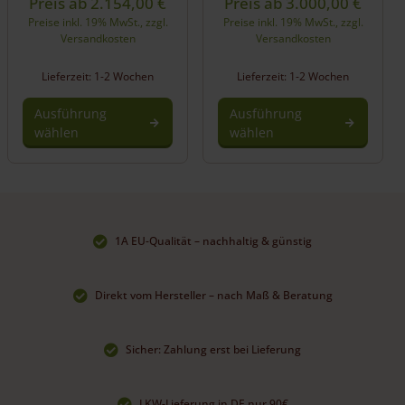
Preis ab
2.154,00
€
Preis ab
3.000,00
€
Preise inkl. 19% MwSt., zzgl.
Preise inkl. 19% MwSt., zzgl.
Versandkosten
Versandkosten
Lieferzeit: 1-2 Wochen
Lieferzeit: 1-2 Wochen
Ausführung
Ausführung
wählen
wählen
1A EU-Qualität – nachhaltig & günstig
Direkt vom Hersteller – nach Maß & Beratung
Sicher: Zahlung erst bei Lieferung
LKW-Lieferung in DE nur 90€