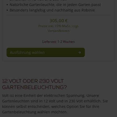
Natürliche Gartenleuchte, die in jeden Garten passt
Besonders langlebig und nachhaltig aus Robinie
305,00
€
Preise inkl. 19% MwSt., zzgl.
Versandkosten
Lieferzeit: 1-2 Wochen
Ausführung wählen
Dieses
Produkt
weist
mehrere
12 Volt oder 230 Volt
Varianten
auf.
Gartenbeleuchtung?
Die
Volt ist eine Einheit der elektrischen Spannung. Unsere
Optionen
Gartenleuchten sind in 12 Volt und in 230 Volt erhältlich. Sie
können
können selbst entscheiden, welches Option Sie für Ihre
auf
Gartenbeleuchtung wählen möchten.
der