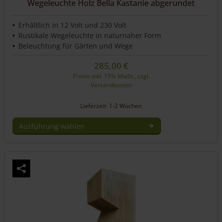
Wegeleuchte Holz Bella Kastanie abgerundet
Erhältlich in 12 Volt und 230 Volt
Rustikale Wegeleuchte in naturnaher Form
Beleuchtung für Gärten und Wege
285,00
€
Preise inkl. 19% MwSt., zzgl.
Versandkosten
Lieferzeit: 1-2 Wochen
Ausführung wählen
Dieses
Produkt
weist
mehrere
Varianten
auf.
Die
Optionen