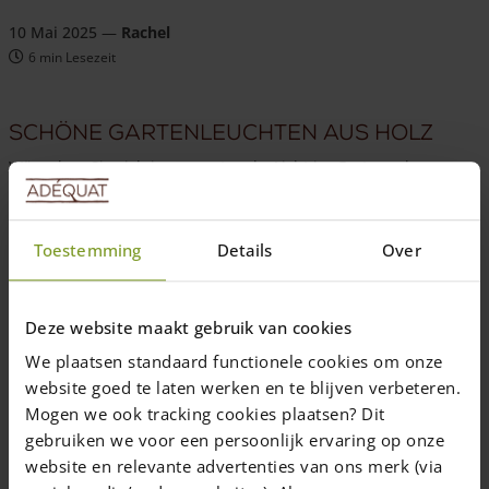
10 Mai 2025
—
Rachel
6 min Lesezeit
Schöne Gartenleuchten aus Holz
Wünschen Sie sich insgesamt mehr Licht im Garten oder
möchten Sie gezielt Akzente setzen? Mit den Adéquat
Gartenleuchten aus Holz können Sie auf der Garten, der
Terrasse, an Wegen oder im Vorgarten schöne und natürliche
Toestemming
Details
Over
Lichtpunkte setzen.
Die
Aussenleuchten aus Holz
sorgen in der Abenddämmerung
und wenn es dunkel ist für eine gemütliche und sichere
Deze website maakt gebruik van cookies
Atmosphäre. Tagsüber sind die Holzpfosten dekorative
We plaatsen standaard functionele cookies om onze
Elemente im Garten und fügen sich natürlich und unauffällig in
website goed te laten werken en te blijven verbeteren.
die Umgebung ein.
Mogen we ook tracking cookies plaatsen? Dit
gebruiken we voor een persoonlijk ervaring op onze
website en relevante advertenties van ons merk (via