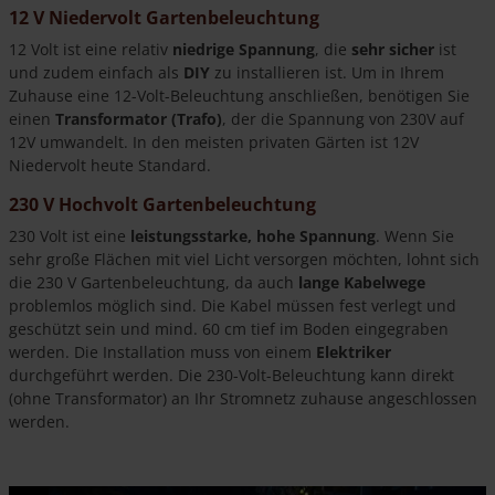
Produktseite
12 V Niedervolt Gartenbeleuchtung
gewählt
12 Volt ist eine relativ
niedrige Spannung
, die
sehr sicher
ist
werden
und zudem einfach als
DIY
zu installieren ist. Um in Ihrem
Zuhause eine 12-Volt-Beleuchtung anschließen, benötigen Sie
einen
Transformator (Trafo)
, der die Spannung von 230V auf
12V umwandelt. In den meisten privaten Gärten ist 12V
Niedervolt heute Standard.
230 V Hochvolt Gartenbeleuchtung
230 Volt ist eine
leistungsstarke, hohe Spannung
. Wenn Sie
sehr große Flächen mit viel Licht versorgen möchten, lohnt sich
die 230 V Gartenbeleuchtung, da auch
lange Kabelwege
problemlos möglich sind. Die Kabel müssen fest verlegt und
geschützt sein und mind. 60 cm tief im Boden eingegraben
werden. Die Installation muss von einem
Elektriker
durchgeführt werden. Die 230-Volt-Beleuchtung kann direkt
(ohne Transformator) an Ihr Stromnetz zuhause angeschlossen
werden.