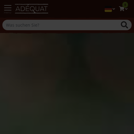
0
menu