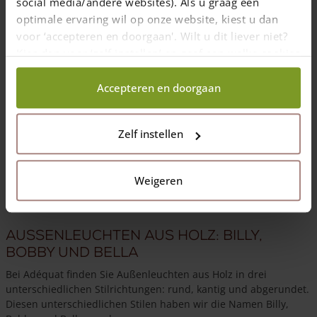
social media/andere websites). Als u graag een
optimale ervaring wil op onze website, kiest u dan
voor ‘accepteren en doorgaan'. Wilt u dit liever niet?
Kies dan voor ‘zelf instellen’ en geef aan welke cookies
wij wel mogen verzamelen.
Accepteren en doorgaan
Zelf instellen
Gartenbeleuchtung aus Holz, mit smarter Steuerung per App
oder klassisch. Holzarten: Edelkstanie / Robinie.
Weigeren
Aussenleuchten aus Holz: Billy,
Bobby und Bella
Bei Adéquat finden Sie Außenleuchten aus Holz in drei
unterschiedlichen Stilrichtungen: rund, kantig und abgerundet.
Diesen unterschiedlichen Stilen haben wir die Namen Billy,