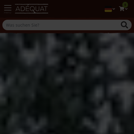
0
menu