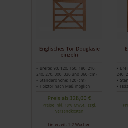
Häufig gestellte Fragen
Service & Kontakt
Englisches Tor Douglasie
E
einzeln
Breite: 90, 120, 150, 180, 210,
Brei
240, 270, 300, 330 und 360 (cm)
240, 
Standardhöhe: 120 (cm)
Sta
Holztor nach Maß möglich
Hol
Preis ab
328,00
€
Preise inkl. 19% MwSt., zzgl.
Pr
Versandkosten
Lieferzeit: 1-2 Wochen