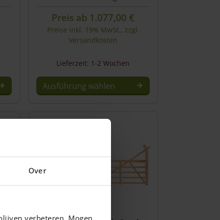
Preis ab
1.077,00
€
.
Preise inkl. 19% MwSt., zzgl.
Versandkosten
Lieferzeit: 1-2 Wochen
Ausführung wählen
Over
blijven verbeteren. Mogen