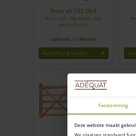
Preis ab
732,00
€
Preise inkl. 19% MwSt., zzgl.
Pr
Versandkosten
Lieferzeit: 1-2 Wochen
Ausführung wählen
Aus
Toestemming
Deze website maakt gebrui
We plaatsen standaard func