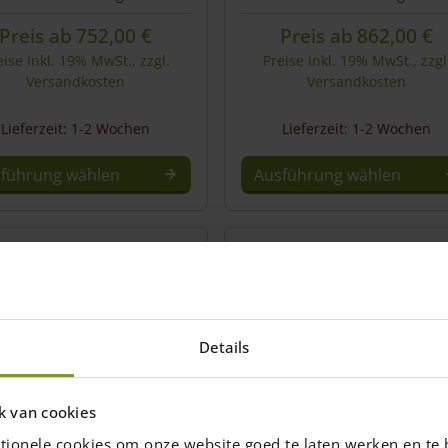
Preis ab
752,00
€
Preis ab
862,00
€
eise inkl. 19% MwSt., zzgl.
Preise inkl. 19% MwSt., zzgl
Versandkosten
Versandkosten
Lieferzeit: 1-2 Wochen
Lieferzeit: 1-2 Wochen
führung wählen
Ausführung wählen
Details
k van cookies
tionele cookies om onze website goed te laten werken en te 