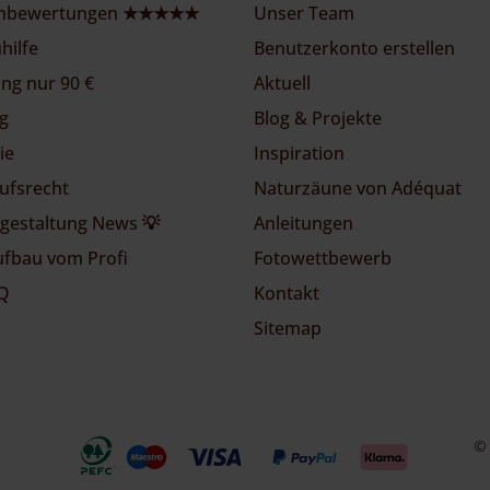
nbewertungen ★★★★★
Unser Team
hilfe
Benutzerkonto erstellen
ung nur 90 €
Aktuell
g
Blog & Projekte
ie
Inspiration
ufsrecht
Naturzäune von Adéquat
gestaltung News 💡
Anleitungen
fbau vom Profi
Fotowettbewerb
AQ
Kontakt
Sitemap
© 