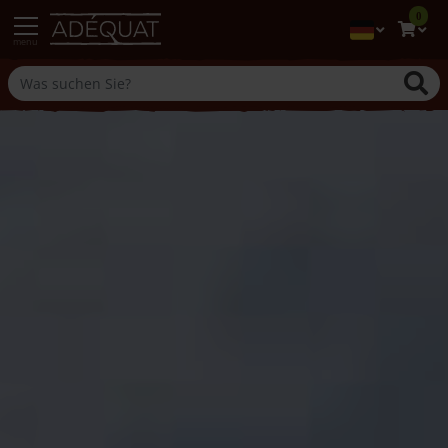
0
menu