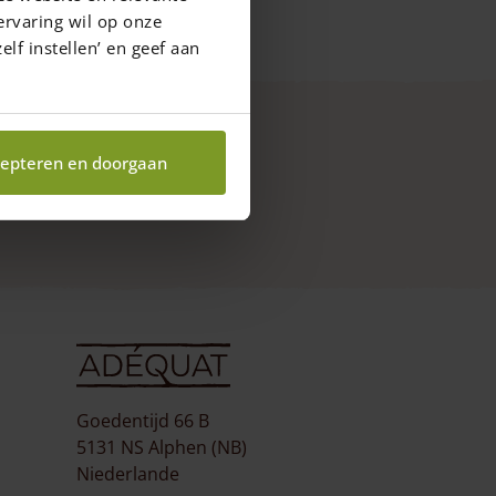
ervaring wil op onze
elf instellen’ en geef aan
epteren en doorgaan
Goedentijd 66 B
5131 NS Alphen (NB)
Niederlande