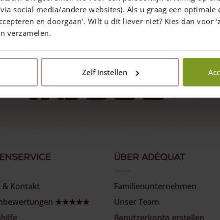
 den Warenkorb
via social media/andere websites). Als u graag een optimale 
ccepteren en doorgaan'. Wilt u dit liever niet? Kies dan voor ‘z
en verzamelen.
Folgen Sie uns
Zelf instellen
Acc
enservice
Über Adéquat
e & Kontakt
Familienunternehmen
nbewertungen ★★★★★
Unser Team
hilfe
Benutzerkonto erstellen