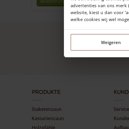
Ausführung wählen
In
advertenties van ons merk (
Dieses
website, kiest u dan voor ‘a
Produkt
welke cookies wij wel mog
weist
mehrere
Varianten
Weigeren
auf.
Die
Optionen
können
auf
der
Produktseite
Produkte
gewählt
Kund
werden
Staketenzaun
Servic
Kastanienzaun
Kunde
Holzpfähle
Aufbau