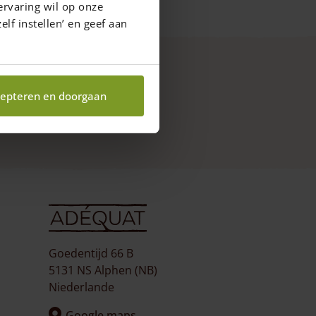
ervaring wil op onze
elf instellen’ en geef aan
epteren en doorgaan
Goedentijd 66 B
5131 NS Alphen (NB)
Niederlande
Google maps