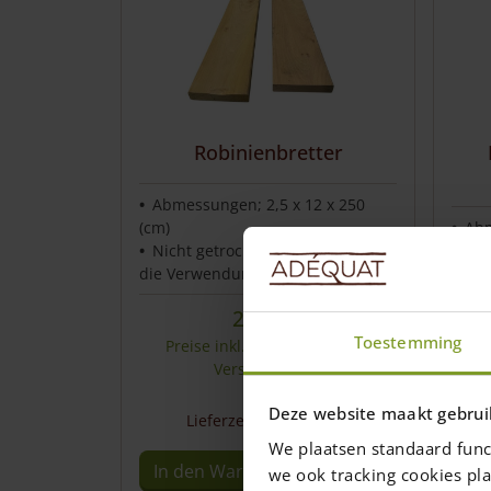
Häufig gestellte Fragen
Service & Kontakt
Robinienbretter
Abmessungen; 2,5 x 12 x 250
(cm)
Abm
Nicht getrocknet; geeignet für
(cm)
die Verwendung im Außenbereich
Hol
24,95
€
Toestemming
Preise inkl. 19% MwSt., zzgl.
P
Versandkosten
Deze website maakt gebrui
Lieferzeit: 1-2 Wochen
We plaatsen standaard func
In den Warenkorb
In
we ook tracking cookies pla