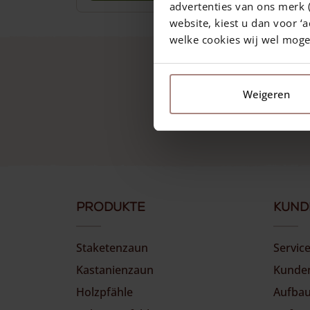
advertenties van ons merk (
website, kiest u dan voor ‘a
welke cookies wij wel mog
Weigeren
Produkte
Kund
Staketenzaun
Servic
Kastanienzaun
Kunde
Holzpfähle
Aufbau