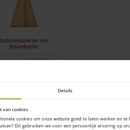
Robinienbretter mit
Baumkante
essungen: 2,5x15/22x250
zbretter mit Rinde
22,95
€
Details
reise inkl. 19% MwSt., zzgl.
Versandkosten
k van cookies
Lieferzeit: 1-2 Wochen
tionele cookies om onze website goed te laten werken en te 
 den Warenkorb
atsen? Dit gebruiken we voor een persoonlijk ervaring op on