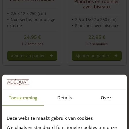
Planches en robinier
avec biseaux
2,5 x 12 x 250 (cm)
Non séché, pour usage
2,5 x 15/22 x 250 (cm)
externe
Planches avec biseaux
24,95
€
22,95
€
1-7 semaines
1-7 semaines
Ajouter au panier
Ajouter au panier
Bois de qualité supérieure
Toestemming
Details
Over
Livraison dans toute la France par colis conditionné
Deze website maakt gebruik van cookies
Savoir-faire et sur mesure
We plaatsen standaard functionele cookies om onze