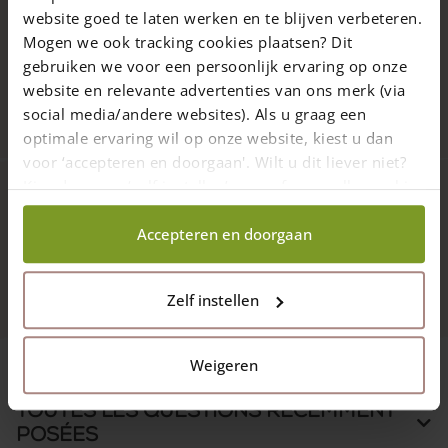
website goed te laten werken en te blijven verbeteren.
Mogen we ook tracking cookies plaatsen? Dit
Les produits sont entièrement fabriqués en France.
gebruiken we voor een persoonlijk ervaring op onze
website en relevante advertenties van ons merk (via
9.7
4432 avis
social media/andere websites). Als u graag een
optimale ervaring wil op onze website, kiest u dan
voor ‘accepteren en doorgaan'. Wilt u dit liever niet?
Kies dan voor ‘zelf instellen’ en geef aan welke cookies
wij wel mogen verzamelen.
Follow us
Accepteren en doorgaan
Zelf instellen
Weigeren
Toutes les questions récemment
posées