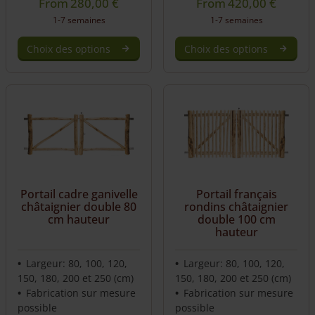
From
280,00
€
From
420,00
€
1-7 semaines
1-7 semaines
Choix des options
Choix des options
Portail cadre ganivelle
Portail français
châtaignier double 80
rondins châtaignier
cm hauteur
double 100 cm
hauteur
Largeur: 80, 100, 120,
Largeur: 80, 100, 120,
150, 180, 200 et 250 (cm)
150, 180, 200 et 250 (cm)
Fabrication sur mesure
Fabrication sur mesure
possible
possible