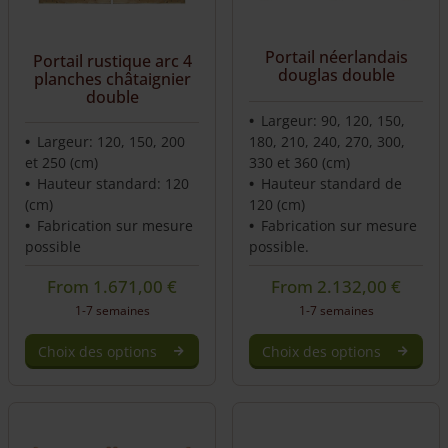
Portail néerlandais
Portail rustique arc 4
douglas double
planches châtaignier
double
Largeur: 90, 120, 150,
Largeur: 120, 150, 200
180, 210, 240, 270, 300,
et 250 (cm)
330 et 360 (cm)
Hauteur standard: 120
Hauteur standard de
(cm)
120 (cm)
Fabrication sur mesure
Fabrication sur mesure
possible
possible.
From
1.671,00
€
From
2.132,00
€
1-7 semaines
1-7 semaines
Choix des options
Choix des options