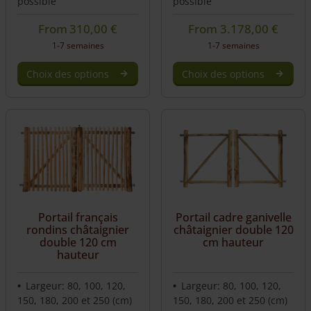
possible
possible
From
310,00
€
From
3.178,00
€
1-7 semaines
1-7 semaines
Choix des options
Choix des options
Portail français
Portail cadre ganivelle
rondins châtaignier
châtaignier double 120
double 120 cm
cm hauteur
hauteur
Largeur: 80, 100, 120,
Largeur: 80, 100, 120,
150, 180, 200 et 250 (cm)
150, 180, 200 et 250 (cm)