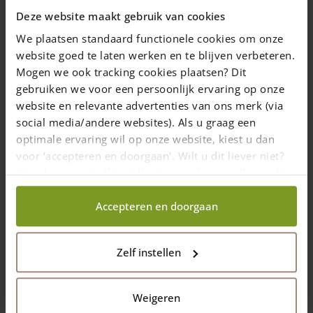
Choix des options
Choix des options
Deze website maakt gebruik van cookies
We plaatsen standaard functionele cookies om onze
website goed te laten werken en te blijven verbeteren.
Mogen we ook tracking cookies plaatsen? Dit
gebruiken we voor een persoonlijk ervaring op onze
website en relevante advertenties van ons merk (via
social media/andere websites). Als u graag een
optimale ervaring wil op onze website, kiest u dan
Portail rustique angle
Portail français
voor ‘accepteren en doorgaan'. Wilt u dit liever niet?
4 planches châtaignier
rondins châtaignier
Kies dan voor ‘zelf instellen’ en geef aan welke cookies
double
double 50 cm hauteur
wij wel mogen verzamelen.
Accepteren en doorgaan
Largeur: 120, 150, 200
et 250 (cm)
Hauteur standard: 120
Largeur: 80, 100, 120,
Zelf instellen
(cm)
150, 180, 200 et 250 (cm)
Fabrication sur mesure
Fabrication sur mesure
possible
possible
Weigeren
From
1.531,00
€
From
410,00
€