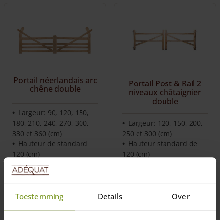
Portail néerlandais arc
Portail Post & Rail 2
chêne double
niveaux châtaignier
double
Largeur: 90, 120, 150,
180, 210, 240, 270, 300,
Largeur: 120, 150, 200,
330 et 360 (cm)
250 et 300 (cm)
Hauteur de standard
Hauteur standard de
120 (cm)
120 (cm)
Fabrication sur mesure
Fabrication sur mesure
possible
possible.
From
2.822,00
€
From
880,00
€
Toestemming
Details
Over
1-7 semaines
1-7 semaines