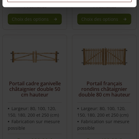
1-7 semaines
1-7 semaines
Choix des options
Choix des options
Portail cadre ganivelle
Portail français
châtaignier double 50
rondins châtaignier
cm hauteur
double 80 cm hauteur
Largeur: 80, 100, 120,
Largeur: 80, 100, 120,
150, 180, 200 et 250 (cm)
150, 180, 200 et 250 (cm)
Fabrication sur mesure
Fabrication sur mesure
possible
possible