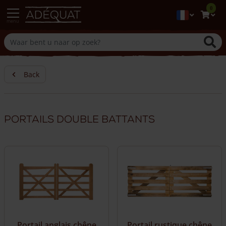
0
menu
Back
Portails double battants
Portail anglais chêne
Portail rustique chêne