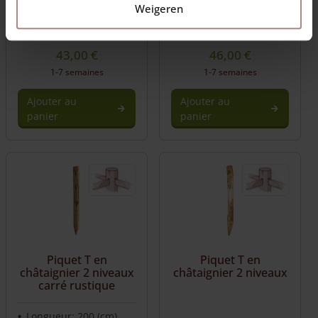
Weigeren
Poteau d'angle rond
Poteau d'angle rond
adapté à deux dormeurs
adapté à deux dormeurs
43,00
€
46,00
€
1-7 semaines
1-7 semaines
Ajouter au
Ajouter au
panier
panier
Piquet T en
Piquet T en
châtaignier 2 niveaux
châtaignier 2 niveaux
carré rustique
Longueur: 200 (cm)