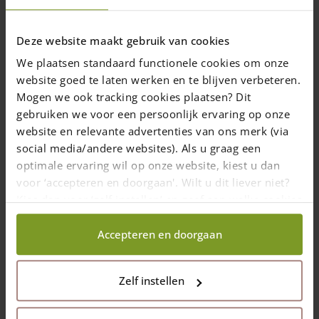
Montant rond adapté
Créez un angle dans
à deux dormeurs
votre clôture champêtre
Deze website maakt gebruik van cookies
43,00
€
76,00
€
We plaatsen standaard functionele cookies om onze
1-7 semaines
1-7 semaines
website goed te laten werken en te blijven verbeteren.
Mogen we ook tracking cookies plaatsen? Dit
Ajouter au
Ajouter au
gebruiken we voor een persoonlijk ervaring op onze
panier
panier
website en relevante advertenties van ons merk (via
social media/andere websites). Als u graag een
optimale ervaring wil op onze website, kiest u dan
voor ‘accepteren en doorgaan'. Wilt u dit liever niet?
Kies dan voor ‘zelf instellen’ en geef aan welke cookies
wij wel mogen verzamelen.
Accepteren en doorgaan
Piquet d’angle en
Piquet d’angle en
châtaignier 2 niveaux
robinier 2 niveaux
Zelf instellen
rond
rond
Longueur: 200 (cm)
Longueur: 200 (cm)