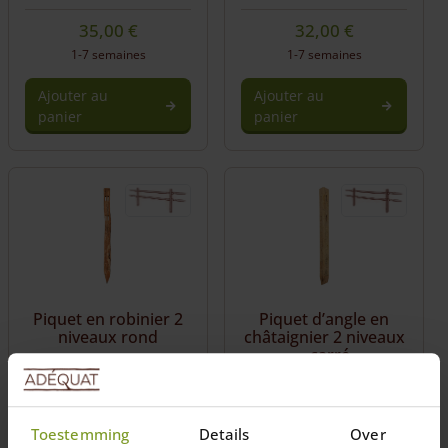
35,00
€
32,00
€
1-7 semaines
1-7 semaines
Ajouter au
Ajouter au
panier
panier
Piquet en robinier 2
Piquet d’angle en
niveaux rond
châtaignier 2 niveaux
– carré
Longueur: 200 (cm)
Piquet d'angle,
Toestemming
Details
Over
Longueur: 200 (cm)
convient pour 2 rails