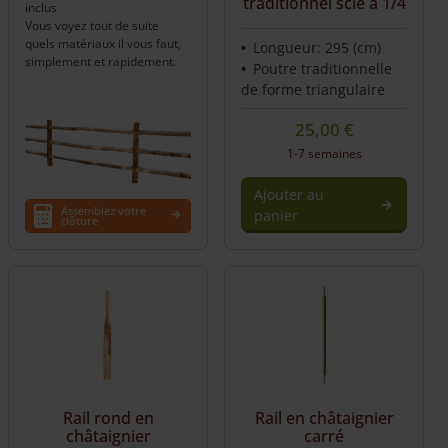
traditionnel scié à 1/4
inclus
Vous voyez tout de suite
quels matériaux il vous faut,
Longueur: 295 (cm)
simplement et rapidement.
Poutre traditionnelle
de forme triangulaire
25,00
€
1-7 semaines
Ajouter au
Assemblez votre
panier
clôture
Rail rond en
Rail en châtaignier
châtaignier
carré