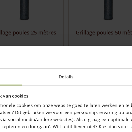
llage poules 25 mètres
Grillage poules 50 mè
teur: 50 cm
Hauteur: 50 cm
gueur: 25 m
Longueur: 50 m
lle hexagonale
Maille hexagonale
Details
46,00
€
90,00
€
1-7 semaines
1-7 semaines
k van cookies
outer au panier
Ajouter au panier
tionele cookies om onze website goed te laten werken en te 
atsen? Dit gebruiken we voor een persoonlijk ervaring op on
via social media/andere websites). Als u graag een optimale 
ccepteren en doorgaan'. Wilt u dit liever niet? Kies dan voor ‘z