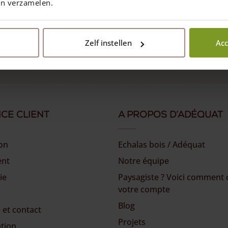
en verzamelen.
Follow us
Zelf instellen
Acc
ice client
A propos d’Adéquat
son
Echalas bois / Adéquat
ent
Notre équipe
ie
Paysagiste ? Voici comment 
votre compte
Blog
 et contact
Projets
ation