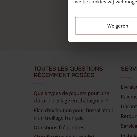
welke cookies wij wel mog
Weigeren
Toutes les questions
Serv
récemment posées
Livrai
Quels types de piquets pour une
Paiem
clôture treillage en châtaignier ?
Garant
Plan d’exécution pour l’installation
Retour
d’un treillage français
Service
Questions fréquentes
Install