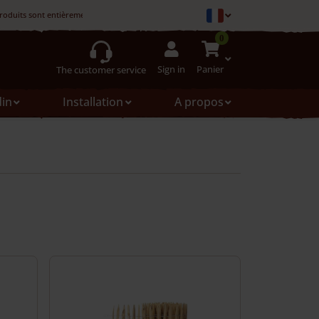
roduits sont entièrement fabriqués en France.
0
Sign in
Panier
The customer service
din
Installation
A propos