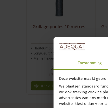
Service et contact
Grillage poules 10 mètres
Gri
Hauteur: 50 cm
Hau
Longueur: 10 m
Lon
Maille hexagonale
Mai
Toestemming
24,00
€
1-7 semaines
Deze website maakt gebrui
Ajouter au panier
Aj
We plaatsen standaard func
we ook tracking cookies pla
advertenties van ons merk (
website, kiest u dan voor ‘a