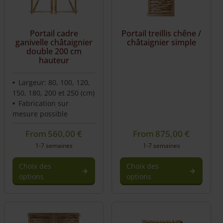
Portail cadre
Portail treillis chêne /
ganivelle châtaignier
châtaignier simple
double 200 cm
hauteur
Largeur: 80, 100, 120,
150, 180, 200 et 250 (cm)
Fabrication sur
mesure possible
From
560,00
€
From
875,00
€
1-7 semaines
1-7 semaines
Choix des
Choix des
options
options