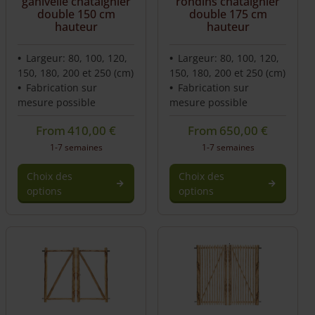
ganivelle châtaignier
rondins châtaignier
double 150 cm
double 175 cm
hauteur
hauteur
Largeur: 80, 100, 120,
Largeur: 80, 100, 120,
150, 180, 200 et 250 (cm)
150, 180, 200 et 250 (cm)
Fabrication sur
Fabrication sur
mesure possible
mesure possible
From
410,00
€
From
650,00
€
1-7 semaines
1-7 semaines
Choix des
Choix des
options
options