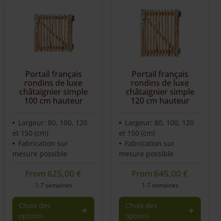
Portail français
Portail français
rondins de luxe
rondins de luxe
châtaignier simple
châtaignier simple
100 cm hauteur
120 cm hauteur
Largeur: 80, 100, 120
Largeur: 80, 100, 120
et 150 (cm)
et 150 (cm)
Fabrication sur
Fabrication sur
mesure possible
mesure possible
From
625,00
€
From
645,00
€
1-7 semaines
1-7 semaines
Choix des
Choix des
options
options