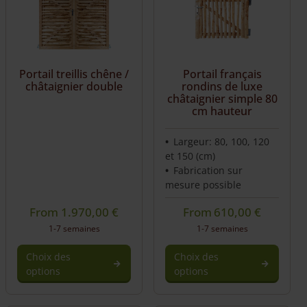
Portail treillis chêne /
Portail français
châtaignier double
rondins de luxe
châtaignier simple 80
cm hauteur
Largeur: 80, 100, 120
et 150 (cm)
Fabrication sur
mesure possible
From
1.970,00
€
From
610,00
€
1-7 semaines
1-7 semaines
Choix des
Choix des
options
options