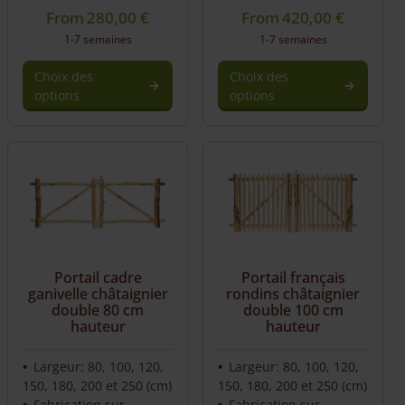
From
280,00
€
From
420,00
€
1-7 semaines
1-7 semaines
Choix des
Choix des
options
options
Portail cadre
Portail français
ganivelle châtaignier
rondins châtaignier
double 80 cm
double 100 cm
hauteur
hauteur
Largeur: 80, 100, 120,
Largeur: 80, 100, 120,
150, 180, 200 et 250 (cm)
150, 180, 200 et 250 (cm)
Fabrication sur
Fabrication sur