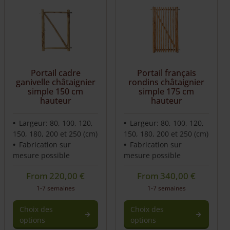
a
a
plusieurs
plusieurs
variations.
variations.
Les
Les
options
options
peuvent
peuvent
être
être
Portail cadre
Portail français
choisies
choisies
ganivelle châtaignier
rondins châtaignier
sur
sur
simple 150 cm
simple 175 cm
hauteur
hauteur
la
la
page
page
du
du
Largeur: 80, 100, 120,
Largeur: 80, 100, 120,
produit
produit
150, 180, 200 et 250 (cm)
150, 180, 200 et 250 (cm)
Fabrication sur
Fabrication sur
mesure possible
mesure possible
From
220,00
€
From
340,00
€
1-7 semaines
1-7 semaines
Choix des
Choix des
options
options