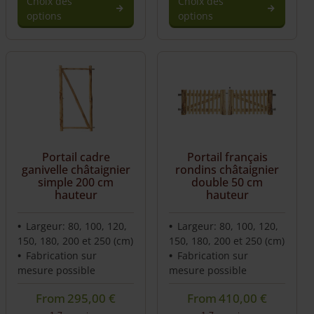
Choix des
Choix des
options
options
Ce
Ce
produit
produit
a
a
plusieurs
plusieurs
variations.
variations.
Les
Les
options
options
peuvent
peuvent
être
être
Portail cadre
Portail français
choisies
choisies
ganivelle châtaignier
rondins châtaignier
sur
sur
simple 200 cm
double 50 cm
hauteur
hauteur
la
la
page
page
du
du
Largeur: 80, 100, 120,
Largeur: 80, 100, 120,
produit
produit
150, 180, 200 et 250 (cm)
150, 180, 200 et 250 (cm)
Fabrication sur
Fabrication sur
mesure possible
mesure possible
From
295,00
€
From
410,00
€