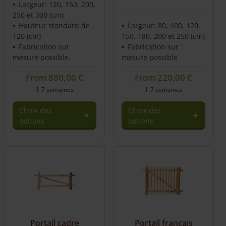
Largeur: 120, 150, 200,
250 et 300 (cm)
Hauteur standard de
Largeur: 80, 100, 120,
120 (cm)
150, 180, 200 et 250 (cm)
Fabrication sur
Fabrication sur
mesure possible.
mesure possible
From
880,00
€
From
220,00
€
1-7 semaines
1-7 semaines
Choix des
Choix des
options
options
Ce
produit
a
plusieurs
variations.
Les
options
peuvent
être
Portail cadre
Portail français