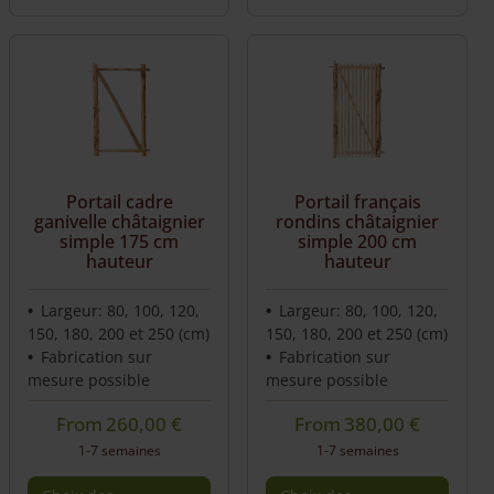
Ce
Ce
produit
produit
a
a
plusieurs
plusieurs
variations.
variations.
Les
Les
options
options
peuvent
peuvent
être
être
Portail cadre
Portail français
choisies
choisies
ganivelle châtaignier
rondins châtaignier
sur
sur
simple 175 cm
simple 200 cm
hauteur
hauteur
la
la
page
page
du
du
Largeur: 80, 100, 120,
Largeur: 80, 100, 120,
produit
produit
150, 180, 200 et 250 (cm)
150, 180, 200 et 250 (cm)
Fabrication sur
Fabrication sur
mesure possible
mesure possible
From
260,00
€
From
380,00
€
1-7 semaines
1-7 semaines