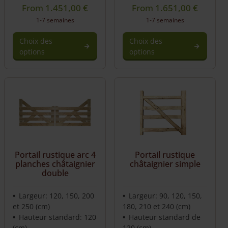
From
1.451,00
€
From
1.651,00
€
1-7 semaines
1-7 semaines
Choix des
Choix des
options
options
Portail rustique arc 4
Portail rustique
planches châtaignier
châtaignier simple
double
Largeur: 120, 150, 200
Largeur: 90, 120, 150,
et 250 (cm)
180, 210 et 240 (cm)
Hauteur standard: 120
Hauteur standard de
(cm)
120 (cm)