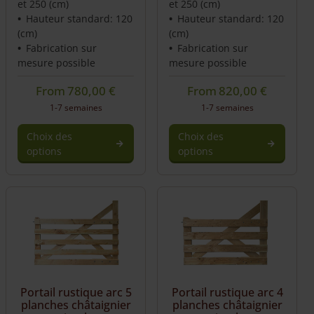
et 250 (cm)
et 250 (cm)
Hauteur standard: 120
Hauteur standard: 120
(cm)
(cm)
Fabrication sur
Fabrication sur
mesure possible
mesure possible
From
780,00
€
From
820,00
€
1-7 semaines
1-7 semaines
Choix des
Choix des
options
options
Portail rustique arc 5
Portail rustique arc 4
planches châtaignier
planches châtaignier