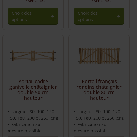
1-7 semaines
1-7 semaines
Choix des
Choix des
options
options
Ce
produit
a
plusieurs
variations.
Les
options
peuvent
être
Portail cadre
Portail français
choisies
ganivelle châtaignier
rondins châtaignier
sur
double 50 cm
double 80 cm
hauteur
hauteur
la
page
du
Largeur: 80, 100, 120,
Largeur: 80, 100, 120,
produit
150, 180, 200 et 250 (cm)
150, 180, 200 et 250 (cm)
Fabrication sur
Fabrication sur
mesure possible
mesure possible