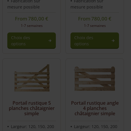
Fabrication sur
Fabrication sur
mesure possible
mesure possible
From
780,00
€
From
780,00
€
1-7 semaines
1-7 semaines
Choix des
Choix des
options
options
Portail rustique 5
Portail rustique angle
planches châtaignier
4 planches
simple
châtaignier simple
Largeur: 120, 150, 200
Largeur: 120, 150, 200