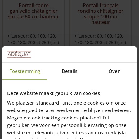
être
être
Portail cadre
Portail français
choisies
choisies
ganivelle châtaignier
rondins châtaignier
sur
sur
simple 80 cm hauteur
simple 100 cm
hauteur
la
la
page
page
du
du
Largeur: 80, 100, 120,
Largeur: 80, 100, 120,
produit
produit
150, 180, 200 et 250 (cm)
150, 180, 200 et 250 (cm)
Fabrication sur
Fabrication sur
mesure possible
mesure possible
From
165,00
€
From
235,00
€
Toestemming
Details
Over
1-7 semaines
1-7 semaines
Choix des
Choix des
Deze website maakt gebruik van cookies
options
options
Ce
Ce
We plaatsen standaard functionele cookies om onze
produit
produit
website goed te laten werken en te blijven verbeteren.
a
a
Mogen we ook tracking cookies plaatsen? Dit
plusieurs
plusieurs
gebruiken we voor een persoonlijk ervaring op onze
variations.
variations.
website en relevante advertenties van ons merk (via
Les
Les