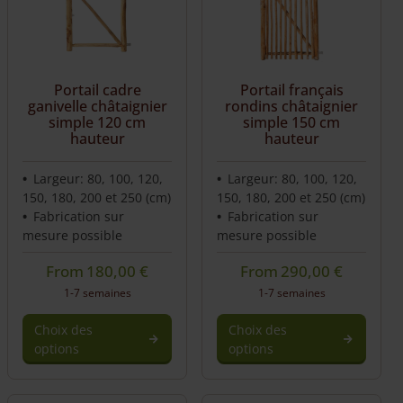
variations.
variations.
Les
Les
options
options
peuvent
peuvent
être
être
Portail cadre
Portail français
choisies
choisies
ganivelle châtaignier
rondins châtaignier
sur
sur
simple 120 cm
simple 150 cm
hauteur
hauteur
la
la
page
page
du
du
Largeur: 80, 100, 120,
Largeur: 80, 100, 120,
produit
produit
150, 180, 200 et 250 (cm)
150, 180, 200 et 250 (cm)
Fabrication sur
Fabrication sur
mesure possible
mesure possible
From
180,00
€
From
290,00
€
1-7 semaines
1-7 semaines
Choix des
Choix des
options
options
Ce
Ce
produit
produit