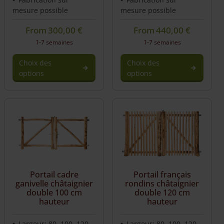
mesure possible
mesure possible
From
300,00
€
From
440,00
€
1-7 semaines
1-7 semaines
Choix des
Choix des
options
options
Portail cadre
Portail français
ganivelle châtaignier
rondins châtaignier
double 100 cm
double 120 cm
hauteur
hauteur
Largeur: 80, 100, 120,
Largeur: 80, 100, 120,