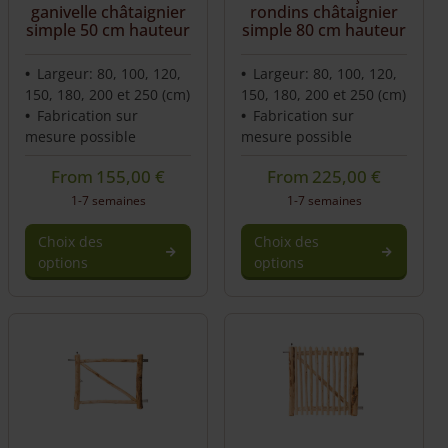
choisies
ganivelle châtaignier
rondins châtaignier
sur
simple 50 cm hauteur
simple 80 cm hauteur
la
page
Largeur: 80, 100, 120,
Largeur: 80, 100, 120,
du
150, 180, 200 et 250 (cm)
150, 180, 200 et 250 (cm)
produit
Fabrication sur
Fabrication sur
mesure possible
mesure possible
From
155,00
€
From
225,00
€
1-7 semaines
1-7 semaines
Choix des
Choix des
options
options
Ce
Ce
produit
produit
a
a
plusieurs
plusieurs
variations.
variations.
Les
Les
options
options
peuvent
peuvent