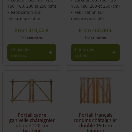
150, 180, 200 et 250 (cm)
150, 180, 200 et 250 (cm)
Fabrication sur
Fabrication sur
mesure possible
mesure possible
From
310,00
€
From
460,00
€
1-7 semaines
1-7 semaines
Choix des
Choix des
options
options
Portail cadre
Portail français
ganivelle châtaignier
rondins châtaignier
double 120 cm
double 150 cm
hauteur
hauteur