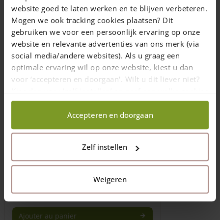
website goed te laten werken en te blijven verbeteren.
Mogen we ook tracking cookies plaatsen? Dit
gebruiken we voor een persoonlijk ervaring op onze
website en relevante advertenties van ons merk (via
social media/andere websites). Als u graag een
optimale ervaring wil op onze website, kiest u dan
voor ‘accepteren en doorgaan'. Wilt u dit liever niet?
Kies dan voor ‘zelf instellen’ en geef aan welke cookies
wij wel mogen verzamelen.
Accepteren en doorgaan
Piquet en châtaignier 3 niveaux rond
Zelf instellen
Longueur: 200 (cm)
Montant rond adapté à trois dormeurs
Weigeren
39,00
€
1-7 semaines
Ajouter au panier