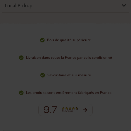
besoin si vous envisagez d’acheter une clôture Post & Rail ou
Local Pickup
un portail.
PORTAIL SUR MESURE
Sur demande, nous pouvons également fabriquer dans notre
atelier des portails Post & Rail de différentes hauteurs et
largeurs. N’hésitez pas à vous
renseigner
.
Bois de qualité supérieure
Livraison dans toute la France par colis conditionné
Savoir-faire et sur mesure
Les produits sont entièrement fabriqués en France.
9.7
4432 avis