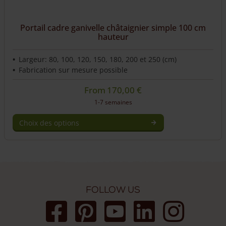
du
produit
Portail cadre ganivelle châtaignier simple 100 cm
hauteur
Largeur: 80, 100, 120, 150, 180, 200 et 250 (cm)
Fabrication sur mesure possible
From
170,00
€
1-7 semaines
Choix des options
Ce
produit
a
plusieurs
variations.
Les
Follow us
options
peuvent
être