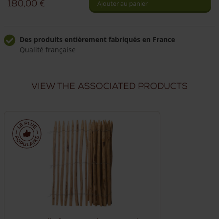
180,00
€
Ajouter au panier
ganivelle
châtaignier
simple
Des produits entièrement fabriqués en France
Qualité française
120
cm
Livraison à domicile fiable
Livraison sous 7 semaines
hauteur
View the associated products
Livraison dans toute la France
Nous livrons directement chez vous