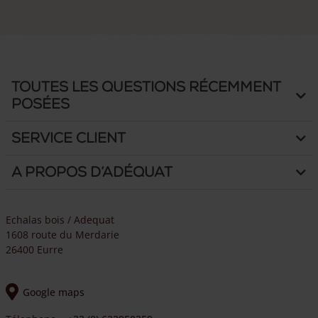
choisies
sur
la
page
du
produit
Toutes les questions récemment
posées
Service client
A propos d’Adéquat
Echalas bois / Adequat
1608 route du Merdarie
26400 Eurre
Google maps