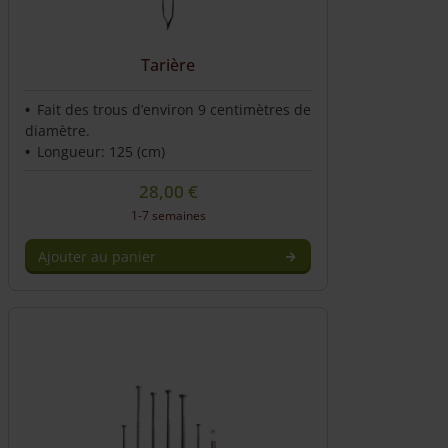
choisies
sur
la
Tarière
page
du
produit
Fait des trous d’environ 9 centimètres de
diamètre.
Longueur: 125 (cm)
28,00
€
1-7 semaines
Ajouter au panier