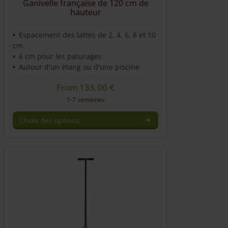
Ganivelle française de 120 cm de
hauteur
Espacement des lattes de 2, 4, 6, 8 et 10
cm
6 cm pour les paturages
Autour d'un étang ou d'une piscine
From
133,00
€
1-7 semaines
Choix des options
Ce
produit
a
plusieurs
variations.
Les
options
peuvent
être