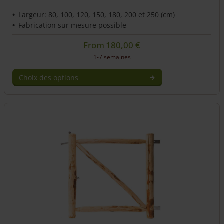
Largeur: 80, 100, 120, 150, 180, 200 et 250 (cm)
Fabrication sur mesure possible
From
180,00
€
1-7 semaines
Choix des options
Ce
produit
a
plusieurs
variations.
Les
options
peuvent
être
choisies
sur
la
page