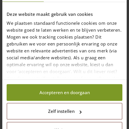
1-7 semaines
Deze website maakt gebruik van cookies
Ajouter au panier
We plaatsen standaard functionele cookies om onze
website goed te laten werken en te blijven verbeteren.
Mogen we ook tracking cookies plaatsen? Dit
gebruiken we voor een persoonlijk ervaring op onze
website en relevante advertenties van ons merk (via
social media/andere websites). Als u graag een
optimale ervaring wil op onze website, kiest u dan
voor ‘accepteren en doorgaan'. Wilt u dit liever niet?
Kies dan voor ‘zelf instellen’ en geef aan welke cookies
wij wel mogen verzamelen.
Accepteren en doorgaan
Vis en acier inoxydable en différentes
dimensions (embout inclus)
Zelf instellen
Les vis en acier inoxydable sont
protégées contre l'acide tannique dans le
bois de chêne et de châtaignier