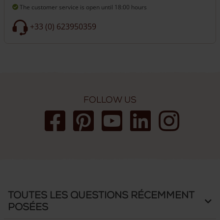
The customer service is open
until 18:00 hours
ou des poteaux de 20 x 20 cm (longueur de 210 cm ou 280
cm).
+33 (0) 623950359
Si vous optez pour un portail plus haut de gamme avec
plusieurs options, nous vous recommandons de choisir des
poteaux plus grands (20 x 20 cm). Cela augmente non
seulement la solidité, mais aussi la durabilité du portail.
D’après notre expérience plus les poteaux sont robustes, plus
votre portail et votre clôture vous dureront longtemps.
Follow us
Vous avez des questions ? N’hésitez pas à nous
contacter
: nos
experts se feront un plaisir de vous conseiller.
Toutes les questions récemment
posées