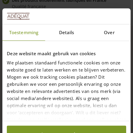
Des produits entièrement fabriqués en France
Qualité française
châtaignier
simple
Livraison à domicile fiable
Livraison sous 7 semaines
Toestemming
Details
Over
Livraison dans toute la France
Nous livrons directement chez vous
Description
Deze website maakt gebruik van cookies
Ce portail rustique en châtaignier a été spécialement conçu
We plaatsen standaard functionele cookies om onze
pour les personnes qui trouvent les portails néerlandais ou
website goed te laten werken en te blijven verbeteren.
anglais un peu trop classiques. Ce portail combine à la fois
Mogen we ook tracking cookies plaatsen? Dit
un style épuré et rustique. Ce portail a été conçu et fabriqué
gebruiken we voor een persoonlijk ervaring op onze
dans nos ateliers.
website en relevante advertenties van ons merk (via
Read more
Spécifications
social media/andere websites). Als u graag een
optimale ervaring wil op onze website, kiest u dan
Ce portail est fabriqué en planches de châtaignier (classe de
Specifications
durabilité 2) de 2,5 cm d’épaisseur. Les planches sont
voor ‘accepteren en doorgaan'. Wilt u dit liever niet?
rabotées, poncées et également « chanfreinées ».
Kies dan voor ‘zelf instellen’ en geef aan welke cookies
Delivery
Chanfreiner signifie que les bords tranchants sont fraisés et
wij wel mogen verzamelen.
légèrement arrondis. Les bords chanfreinés sont moins