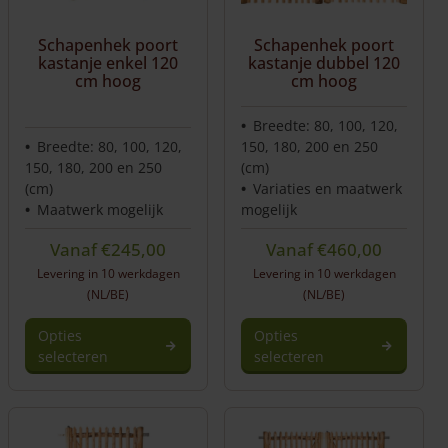
gekozen
worden
Schapenhek poort
Schapenhek poort
op
kastanje enkel 120
kastanje dubbel 120
de
cm hoog
cm hoog
productpagina
Breedte: 80, 100, 120,
Breedte: 80, 100, 120,
150, 180, 200 en 250
150, 180, 200 en 250
(cm)
(cm)
Variaties en maatwerk
Maatwerk mogelijk
mogelijk
Vanaf
€
245,00
Vanaf
€
460,00
Levering in 10 werkdagen
Levering in 10 werkdagen
(NL/BE)
(NL/BE)
Opties
Opties
selecteren
selecteren
Dit
product
heeft
meerdere