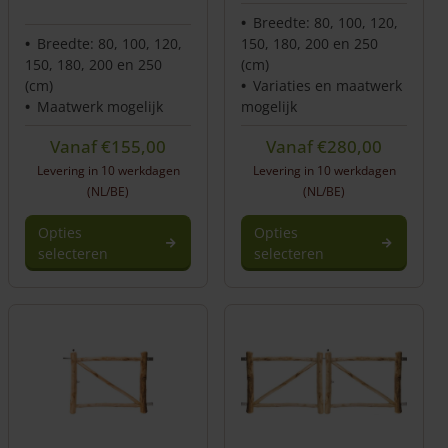
Breedte: 80, 100, 120,
Breedte: 80, 100, 120,
150, 180, 200 en 250
150, 180, 200 en 250
(cm)
(cm)
Variaties en maatwerk
Maatwerk mogelijk
mogelijk
Vanaf
€
155,00
Vanaf
€
280,00
Levering in 10 werkdagen
Levering in 10 werkdagen
(NL/BE)
(NL/BE)
Opties
Opties
selecteren
selecteren
Dit
product
heeft
meerdere
variaties.
Deze
optie
kan
gekozen