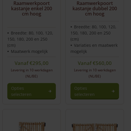
worden
Raamwerkpoort
Raamwerkpoort
op
kastanje enkel 200
kastanje dubbel 200
de
cm hoog
cm hoog
productpagina
Breedte: 80, 100, 120,
Breedte: 80, 100, 120,
150, 180, 200 en 250
150, 180, 200 en 250
(cm)
(cm)
Variaties en maatwerk
Maatwerk mogelijk
mogelijk
Vanaf
€
295,00
Vanaf
€
560,00
Levering in 10 werkdagen
Levering in 10 werkdagen
(NL/BE)
(NL/BE)
Opties
Opties
selecteren
selecteren
Dit
product
heeft
meerdere
variaties.