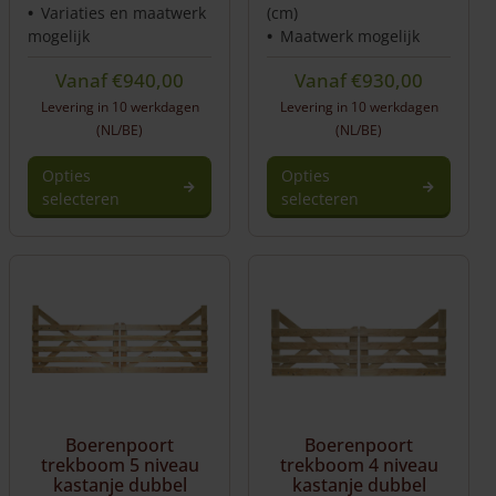
Variaties en maatwerk
(cm)
mogelijk
Maatwerk mogelijk
Vanaf
€
940,00
Vanaf
€
930,00
Levering in 10 werkdagen
Levering in 10 werkdagen
(NL/BE)
(NL/BE)
Opties
Opties
selecteren
selecteren
Boerenpoort
Boerenpoort
trekboom 5 niveau
trekboom 4 niveau
kastanje dubbel
kastanje dubbel