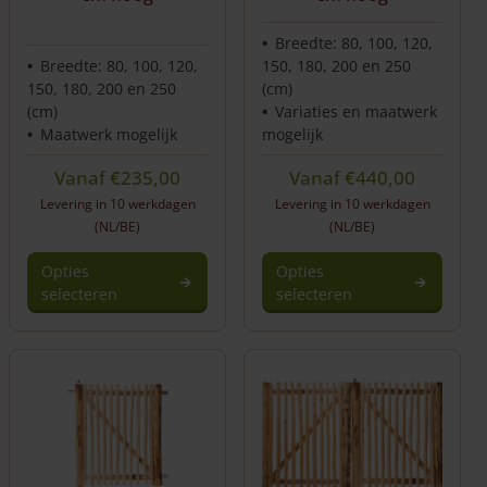
productpagina
Breedte: 80, 100, 120,
Breedte: 80, 100, 120,
150, 180, 200 en 250
150, 180, 200 en 250
(cm)
(cm)
Variaties en maatwerk
Maatwerk mogelijk
mogelijk
Vanaf
€
235,00
Vanaf
€
440,00
Levering in 10 werkdagen
Levering in 10 werkdagen
(NL/BE)
(NL/BE)
Opties
Opties
selecteren
selecteren
Dit
product
heeft
meerdere
variaties.
Deze
optie
kan