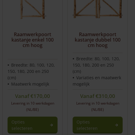
variaties.
Deze
optie
kan
gekozen
worden
Raamwerkpoort
Raamwerkpoort
op
kastanje enkel 100
kastanje dubbel 100
de
cm hoog
cm hoog
productpagina
Breedte: 80, 100, 120,
Breedte: 80, 100, 120,
150, 180, 200 en 250
150, 180, 200 en 250
(cm)
(cm)
Variaties en maatwerk
Maatwerk mogelijk
mogelijk
Vanaf
€
170,00
Vanaf
€
310,00
Levering in 10 werkdagen
Levering in 10 werkdagen
(NL/BE)
(NL/BE)
Opties
Opties
selecteren
selecteren