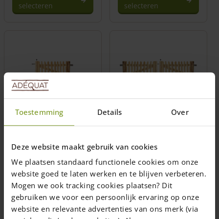
selecteren
selecteren
Toestemming
Details
Over
Schapenhek poort
Schapenhek poort
kastanje enkel 50 cm
kastanje dubbel 50
hoog
cm hoog
Deze website maakt gebruik van cookies
Breedte: 80, 100, 120,
We plaatsen standaard functionele cookies om onze
Breedte: 80, 100, 120,
150, 180, 200 en 250
website goed te laten werken en te blijven verbeteren.
150, 180, 200 en 250
(cm)
(cm)
Variaties en maatwerk
Mogen we ook tracking cookies plaatsen? Dit
Maatwerk mogelijk
mogelijk
gebruiken we voor een persoonlijk ervaring op onze
website en relevante advertenties van ons merk (via
Vanaf
€
220,00
Vanaf
€
410,00