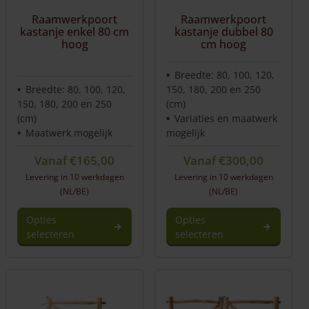
worden
Raamwerkpoort
Raamwerkpoort
op
kastanje enkel 80 cm
kastanje dubbel 80
de
hoog
cm hoog
productpagina
Breedte: 80, 100, 120,
Breedte: 80, 100, 120,
150, 180, 200 en 250
150, 180, 200 en 250
(cm)
(cm)
Variaties en maatwerk
Maatwerk mogelijk
mogelijk
Vanaf
€
165,00
Vanaf
€
300,00
Levering in 10 werkdagen
Levering in 10 werkdagen
(NL/BE)
(NL/BE)
Opties
Opties
selecteren
selecteren
Dit
product
heeft
meerdere