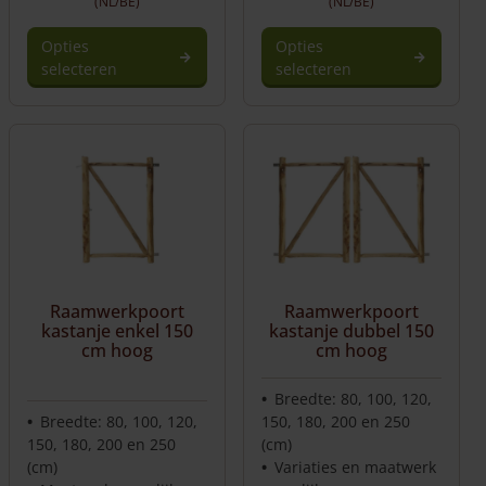
(NL/BE)
(NL/BE)
Opties
Opties
selecteren
selecteren
Dit
product
heeft
meerdere
variaties.
Deze
optie
kan
gekozen
worden
Raamwerkpoort
Raamwerkpoort
op
kastanje enkel 150
kastanje dubbel 150
de
cm hoog
cm hoog
productpagina
Breedte: 80, 100, 120,
Breedte: 80, 100, 120,
150, 180, 200 en 250
150, 180, 200 en 250
(cm)
(cm)
Variaties en maatwerk