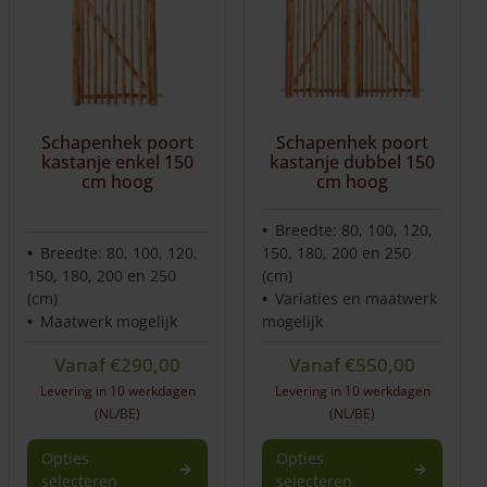
variaties.
Deze
optie
kan
gekozen
worden
Schapenhek poort
Schapenhek poort
op
kastanje enkel 150
kastanje dubbel 150
de
cm hoog
cm hoog
productpagina
Breedte: 80, 100, 120,
Breedte: 80, 100, 120,
150, 180, 200 en 250
150, 180, 200 en 250
(cm)
(cm)
Variaties en maatwerk
Maatwerk mogelijk
mogelijk
Vanaf
€
290,00
Vanaf
€
550,00
Levering in 10 werkdagen
Levering in 10 werkdagen
(NL/BE)
(NL/BE)
Opties
Opties
selecteren
selecteren