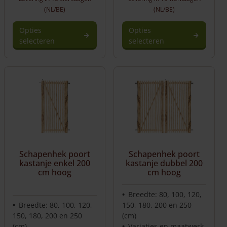
(NL/BE)
(NL/BE)
Opties
Opties
selecteren
selecteren
Dit
product
heeft
meerdere
variaties.
Deze
optie
kan
gekozen
worden
Schapenhek poort
Schapenhek poort
op
kastanje enkel 200
kastanje dubbel 200
de
cm hoog
cm hoog
productpagina
Breedte: 80, 100, 120,
Breedte: 80, 100, 120,
150, 180, 200 en 250
150, 180, 200 en 250
(cm)
(cm)
Variaties en maatwerk