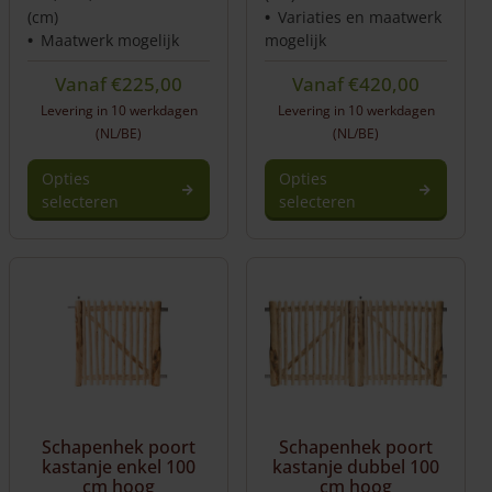
(cm)
Variaties en maatwerk
Maatwerk mogelijk
mogelijk
Vanaf
€
225,00
Vanaf
€
420,00
Levering in 10 werkdagen
Levering in 10 werkdagen
(NL/BE)
(NL/BE)
Opties
Opties
selecteren
selecteren
Dit
product
heeft
meerdere
variaties.
Deze
optie
kan
gekozen
worden
Schapenhek poort
Schapenhek poort
op
kastanje enkel 100
kastanje dubbel 100
de
cm hoog
cm hoog