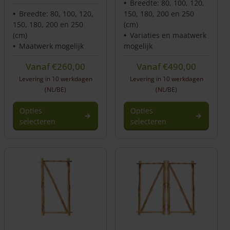
Breedte: 80, 100, 120,
Breedte: 80, 100, 120,
150, 180, 200 en 250
150, 180, 200 en 250
(cm)
(cm)
Variaties en maatwerk
Maatwerk mogelijk
mogelijk
Vanaf
€
260,00
Vanaf
€
490,00
Levering in 10 werkdagen
Levering in 10 werkdagen
(NL/BE)
(NL/BE)
Opties
Opties
selecteren
selecteren
Dit
product
heeft
meerdere
variaties.
Deze
optie
kan
gekozen