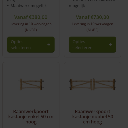
Maatwerk mogelijk
mogelijk
Vanaf
€
380,00
Vanaf
€
730,00
Levering in 10 werkdagen
Levering in 10 werkdagen
(NL/BE)
(NL/BE)
Opties
Opties
selecteren
selecteren
Dit
product
heeft
meerdere
variaties.
Deze
optie
kan
gekozen
worden
Raamwerkpoort
Raamwerkpoort
op
kastanje enkel 50 cm
kastanje dubbel 50
de
hoog
cm hoog
productpagina