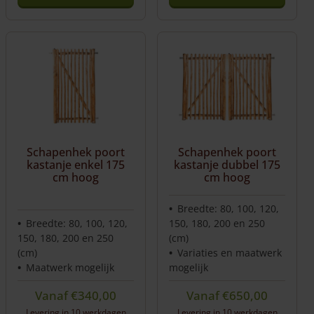
Dit
product
heeft
meerdere
variaties.
Deze
optie
kan
gekozen
worden
Schapenhek poort
Schapenhek poort
op
kastanje enkel 175
kastanje dubbel 175
de
cm hoog
cm hoog
productpagina
Breedte: 80, 100, 120,
Breedte: 80, 100, 120,
150, 180, 200 en 250
150, 180, 200 en 250
(cm)
(cm)
Variaties en maatwerk
Maatwerk mogelijk
mogelijk
Vanaf
€
340,00
Vanaf
€
650,00
Levering in 10 werkdagen
Levering in 10 werkdagen