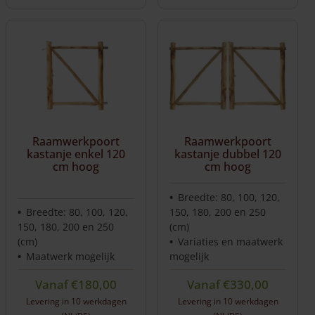
Dit
product
heeft
meerdere
variaties.
Deze
optie
kan
gekozen
worden
Raamwerkpoort
Raamwerkpoort
op
kastanje enkel 120
kastanje dubbel 120
de
cm hoog
cm hoog
productpagina
Breedte: 80, 100, 120,
Breedte: 80, 100, 120,
150, 180, 200 en 250
150, 180, 200 en 250
(cm)
(cm)
Variaties en maatwerk
Maatwerk mogelijk
mogelijk
Vanaf
€
180,00
Vanaf
€
330,00
Levering in 10 werkdagen
Levering in 10 werkdagen