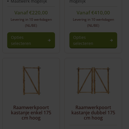
Maatwerk mogelijk
mogelijk
Vanaf
€
220,00
Vanaf
€
410,00
Levering in 10 werkdagen
Levering in 10 werkdagen
(NL/BE)
(NL/BE)
Opties
Opties
selecteren
selecteren
Dit
product
heeft
meerdere
variaties.
Deze
optie
kan
gekozen
worden
Raamwerkpoort
Raamwerkpoort
op
kastanje enkel 175
kastanje dubbel 175
de
cm hoog
cm hoog
productpagina