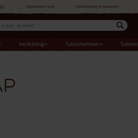
ws
Topkwaliteit hout
Vakmanschap & maatwerk
Verlichting
Tuinschermen
Tuininr
ap