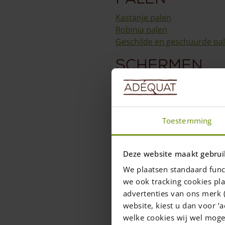
Kastanje palen
Robinia palen
Geschilde en geschuurde pa
Schermen
Wilgentenen
Hazelaarschermen
Rasterschermen
Kastanje schermen
Toestemming
Overig
Deze website maakt gebrui
Aanbiedingen
We plaatsen standaard func
Montagematerialen
we ook tracking cookies pla
Kastanje latten
advertenties van ons merk (
Gezaagd hout
website, kiest u dan voor ‘a
Boomstamlampen
welke cookies wij wel mog
Looppad kastanje