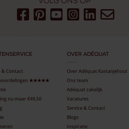
Volg ons op
tenservice
Over Adéquat
e & Contact
Over Adéquat Kastanjehout
beoordelingen ★★★★★
Ons team
atie
Adéquat zakelijk
ing nu maar €49,50
Vacatures
ng
Service & Contact
ie
Blogs
neren
Inspiratie