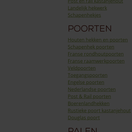
Aanbiedingen
Veel gestelde vragen
Post en rail kastanjehout
Landelijk hekwerk
Service & Contact
Schapenhekjes
Poorten
Houten hekken en poorten
Schapenhek poorten
Franse rondhoutpoorten
Franse raamwerkpoorten
Veldpoorten
Toegangspoorten
Engelse poorten
Nederlandse poorten
Post & Rail poorten
Boerenlandhekken
Rustieke poort kastanjehout
Douglas poort
Palen