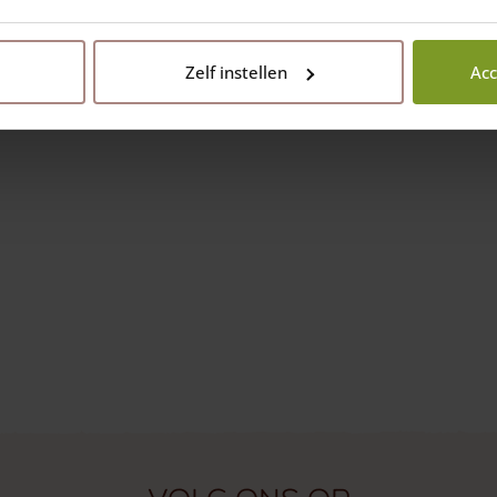
Zelf instellen
Acc
 en Tips & tricks