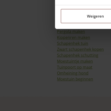
Meubelen
Kastanjehouten dakshingles
Weigeren
Toepassingen
Pergola maken
Kippenren maken
Schapenhek tuin
Zwart schapenhek kopen
Schapenhek schutting
Moestuintje maken
Tuinpoort op maat
Omheining hond
Moestuin beginnen