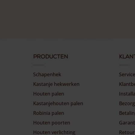
Producten
Klan
Schapenhek
Servic
Kastanje hekwerken
Klant
Houten palen
Install
Kastanjehouten palen
Bezorg
Robinia palen
Betali
Houten poorten
Garant
Houten verlichting
Retour