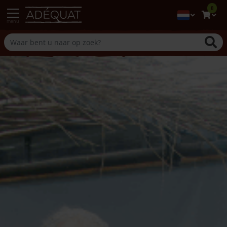
0
menu