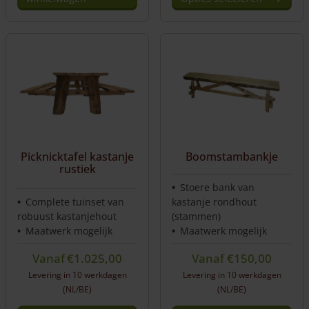
Dit
product
heeft
meerdere
variaties.
Deze
optie
kan
gekozen
worden
Picknicktafel kastanje
Boomstambankje
op
rustiek
de
Stoere bank van
productpagina
Complete tuinset van
kastanje rondhout
robuust kastanjehout
(stammen)
Maatwerk mogelijk
Maatwerk mogelijk
Vanaf
€
1.025,00
Vanaf
€
150,00
Levering in 10 werkdagen
Levering in 10 werkdagen
(NL/BE)
(NL/BE)