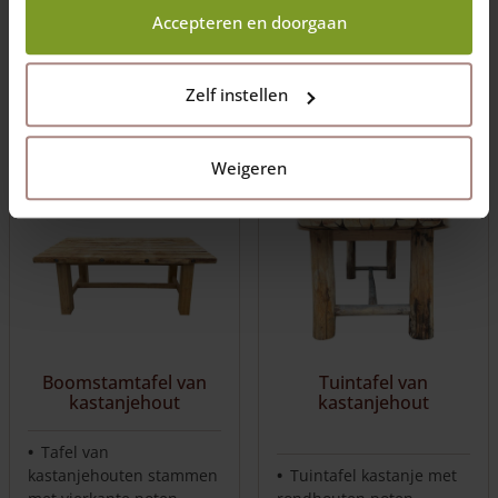
€
535,00
€
525,00
Accepteren en doorgaan
Levering in 10 werkdagen
Levering in 10 werkdagen
(NL/BE)
(NL/BE)
Zelf instellen
Toevoegen aan
Toevoegen aan
winkelwagen
winkelwagen
Weigeren
Boomstamtafel van
Tuintafel van
kastanjehout
kastanjehout
Tafel van
kastanjehouten stammen
Tuintafel kastanje met