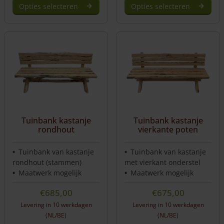
Opties selecteren
Opties selecteren
Dit
Dit
product
product
heeft
heeft
meerdere
meerdere
variaties.
variaties.
Deze
Deze
optie
optie
kan
kan
gekozen
gekozen
worden
worden
Tuinbank kastanje
Tuinbank kastanje
op
op
rondhout
vierkante poten
de
de
productpagina
productpagina
Tuinbank van kastanje
Tuinbank van kastanje
rondhout (stammen)
met vierkant onderstel
Maatwerk mogelijk
Maatwerk mogelijk
€
685,00
€
675,00
Levering in 10 werkdagen
Levering in 10 werkdagen
(NL/BE)
(NL/BE)