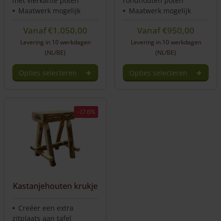
met vierkante poten
rondhouten poten
Maatwerk mogelijk
Maatwerk mogelijk
Vanaf
€
1.050,00
Vanaf
€
950,00
Levering in 10 werkdagen
Levering in 10 werkdagen
(NL/BE)
(NL/BE)
Opties selecteren
Opties selecteren
Dit
Dit
product
product
heeft
heeft
-17.6%
meerdere
meerdere
variaties.
variaties.
Deze
Deze
optie
optie
kan
kan
gekozen
gekozen
worden
worden
Kastanjehouten krukje
op
op
de
de
Creëer een extra
productpagina
productpagina
zitplaats aan tafel