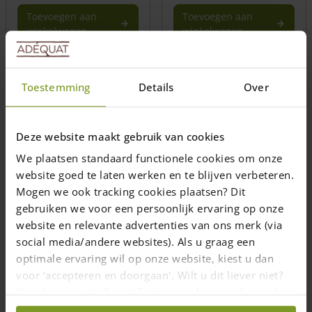
Toevoegen aan
Toevoegen aan
winkelwagen
winkelwagen
Toestemming
Details
Over
Deze website maakt gebruik van cookies
We plaatsen standaard functionele cookies om onze
website goed te laten werken en te blijven verbeteren.
Tuinbankje kastanje
Tuinbankje kastanje
Mogen we ook tracking cookies plaatsen? Dit
ronde poten zonder
vierkante poten
gebruiken we voor een persoonlijk ervaring op onze
rugleuning
zonder rugleuning
website en relevante advertenties van ons merk (via
social media/andere websites). Als u graag een
Tuinbank van kastanje
optimale ervaring wil op onze website, kiest u dan
met onderstel van
Tuinbank van kastanje
voor ‘accepteren en doorgaan'. Wilt u dit liever niet?
rondhout
met vierkant onderstel
Maatwerk mogelijk
Maatwerk mogelijk
Kies dan voor ‘zelf instellen’ en geef aan welke cookies
wij wel mogen verzamelen.