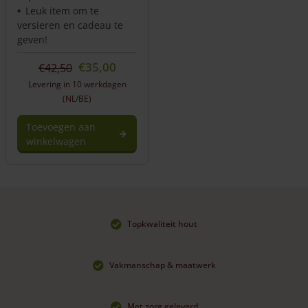
Leuk item om te
versieren en cadeau te
geven!
Oorspronkelijke
Huidige
€
35,00
€
42,50
prijs
prijs
Levering in 10 werkdagen
was:
is:
(NL/BE)
€42,50.
€35,00.
Toevoegen aan
winkelwagen
Topkwaliteit hout
Vakmanschap & maatwerk
Met zorg geleverd