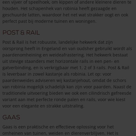
een vijver of speelhoek, om kippen of andere kleinere dieren te
houden. Het schapenhek van robinia heeft gezaagde en
geschuurde latten, waardoor het net wat strakker oogt en ook
perfect past bij moderne tuinen en woningen.
Post & Rail
Post & Rail is het robuuste, landelijke hekwerk dat zijn
oorsprong heeft in Engeland en van oudsher gebruikt wordt als
paardenomheining en weideafrastering. Het hekwerk bestaat
uit stevige staanders met horizontale rails in een pen- en
gatverbinding, en is verkrijgbaar met 1, 2 of 3 rails. Post & Rail
is leverbaar in zowel kastanje als robinia. Let op: voor
paardenweides adviseren wij kastanjehout, omdat de schors
van robinia mogelijk schadelijk kan zijn voor paarden. Naast de
traditionele uitvoering bieden we ook een cilindrisch gefreesde
variant aan met perfecte ronde palen en rails, voor wie kiest
voor een elegante en strakke uitstraling.
Gaas
Gaas is een praktische en effectieve oplossing voor het
omheinen van tuinen, weiden en dierenverblijven. Het is