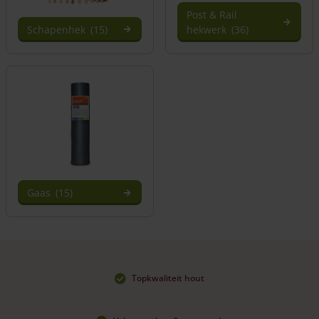
Post & Rail
Schapenhek
(15)
hekwerk
(36)
Gaas
(15)
Topkwaliteit hout