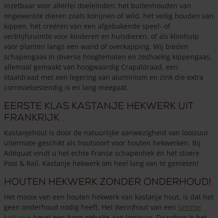
inzetbaar voor allerlei doeleinden: het buitenhouden van
ongewenste dieren zoals konijnen of wild, het veilig houden van
kippen, het creëren van een afgebakende speel- of
verblijfsruimte voor kinderen en huisdieren, of als klimhulp
voor planten langs een wand of overkapping. Wij bieden
schapengaas in diverse hoogtematen en zeshoekig kippengaas,
allemaal gemaakt van hoogwaardig Crapaldraad, een
staaldraad met een legering van aluminium en zink die extra
corrosiebestendig is en lang meegaat.
Eerste klas kastanje hekwerk uit
Frankrijk
Kastanjehout is door de natuurlijke aanwezigheid van looizuur
uitermate geschikt als houtsoort voor houten hekwerken. Bij
Adéquat vindt u het echte Franse schapenhek én het stoere
Post & Rail. Kastanje hekwerk om heel lang van te genieten!
Houten hekwerk zonder onderhoud!
Het mooie van een houten hekwerk van kastanje hout, is dat het
geen onderhoud nodig heeft. Het (kern)hout van een
tamme
kastanje
bevat een hoog gehalte aan looizuur. Daardoor is het