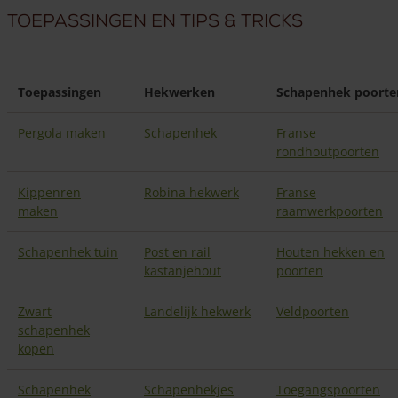
Toepassingen en Tips & tricks
Toepassingen
Hekwerken
Schapenhek
poorte
Pergola maken
Schapenhek
Franse
rondhoutpoorten
Kippenren
Robina hekwerk
Franse
maken
raamwerkpoorten
Schapenhek tuin
Post en rail
Houten hekken en
kastanjehout
poorten
Zwart
Landelijk hekwerk
Veldpoorten
schapenhek
kopen
Schapenhek
Schapenhekjes
Toegangspoorten