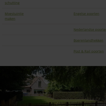
schutting
Moestuintje
Engelse poorten
maken
Nederlandse poorte
Boerenlandhekken
Post & Rail poorten