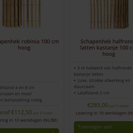
apenhek robinia 100 cm
Schapenhek halfron
hoog
latten kastanje 100 
hoog
5 m hekwerk van halfronde
kastanje latten
Luxe, strakke afwerking en
duurzaam
afstand 4 en 8 cm
Latafstand 2 cm
rzaam en mooi!
n behandeling nodig
€
285,00
per 5 meter
anaf
€
112,50
Levering in 10 werkdagen (N
per 5 meter
ring in 10 werkdagen (NL/BE)
Toevoegen aan