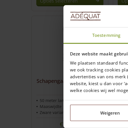
Opties selecteren
Op
Dit
Dit
product
prod
heeft
heef
meerdere
mee
Toestemming
variaties.
varia
Deze
Dez
optie
opti
Deze website maakt gebrui
kan
kan
We plaatsen standaard func
gekozen
geko
we ook tracking cookies pla
worden
wor
advertenties van ons merk (
op
op
Schapengaas zwaar 100 cm
website, kiest u dan voor ‘a
de
de
hoog
welke cookies wij wel mog
productpagina
prod
50 meter lang
Maaswijdte 15 cm
Zware variant
Weigeren
€
308,00