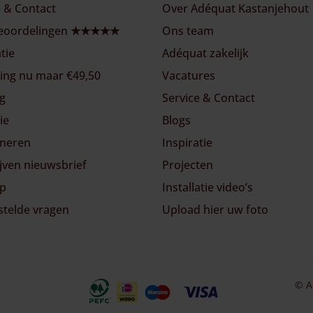
e & Contact
Over Adéquat Kastanjehout
beoordelingen ★★★★★
Ons team
atie
Adéquat zakelijk
ing nu maar €49,50
Vacatures
ng
Service & Contact
ie
Blogs
neren
Inspiratie
ijven nieuwsbrief
Projecten
ap
Installatie video’s
stelde vragen
Upload hier uw foto
© A