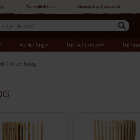
ws
Topkwaliteit hout
Vakmanschap & maatwerk
Verlichting
Tuinschermen
Tuininr
rk 100 cm hoog
og