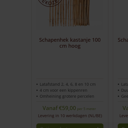
Aanbiedingen
Veel gestelde vragen
Service & Contact
Schapenhek kastanje 100
Sch
cm hoog
Latafstand 2, 4, 6, 8 en 10 cm
Lat
4 cm voor een kippenren
Duu
Omheining grotere percelen
Gee
Vanaf
€
59,00
V
per 5 meter
Levering in 10 werkdagen (NL/BE)
Leve