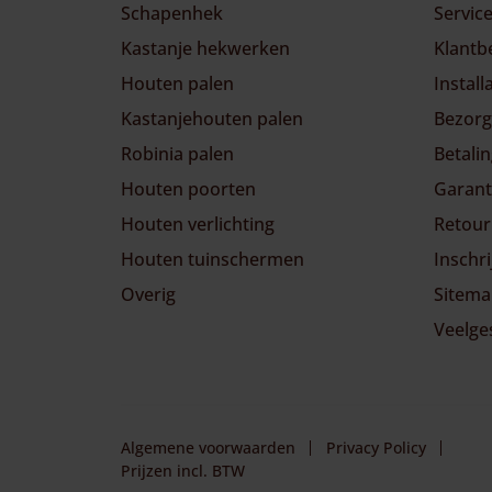
Schapenhek
Servic
Kastanje hekwerken
Klant
Houten palen
Install
Kastanjehouten palen
Bezorg
Robinia palen
Betali
Houten poorten
Garant
Houten verlichting
Retour
Houten tuinschermen
Inschr
Overig
Sitem
Veelge
Algemene voorwaarden
Privacy Policy
Prijzen incl. BTW