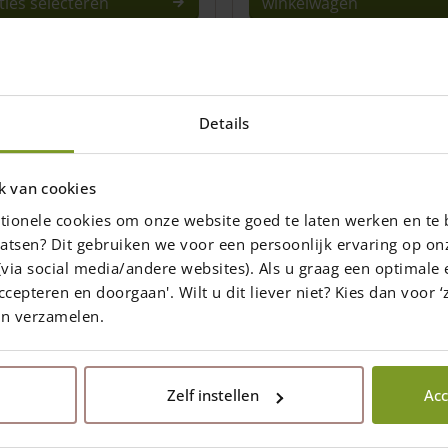
ties selecteren
winkelwagen
uct
t
rdere
Details
ties.
e
e
k van cookies
tionele cookies om onze website goed te laten werken en te 
zen
atsen? Dit gebruiken we voor een persoonlijk ervaring op on
den
via social media/andere websites). Als u graag een optimale 
ccepteren en doorgaan'. Wilt u dit liever niet? Kies dan voor ‘z
en verzamelen.
uctpagina
Zelf instellen
Acc