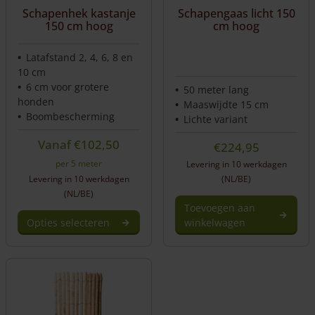
Schapenhek kastanje
Schapengaas licht 150
150 cm hoog
cm hoog
Latafstand 2, 4, 6, 8 en
10 cm
6 cm voor grotere
50 meter lang
honden
Maaswijdte 15 cm
Boombescherming
Lichte variant
Vanaf
€
102,50
€
224,95
per 5 meter
Levering in 10 werkdagen
Levering in 10 werkdagen
(NL/BE)
(NL/BE)
Toevoegen aan
Opties selecteren
winkelwagen
Dit
product
heeft
meerdere
variaties.
Deze