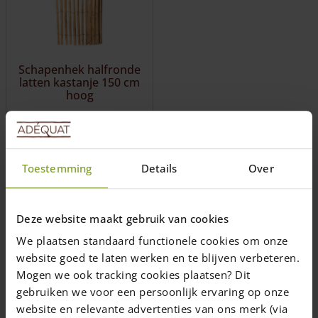
optie
kan
gekozen
worden
Schapenhek halfronde
op
latten kastanje 150 cm
de
hoog
productpagina
3 m scherm van luxe,
halfronde kastanjelatten
Verfraait in een
Toestemming
Details
Over
handomdraai een lelijke
muur
Latafstand 2 cm
Deze website maakt gebruik van cookies
€
235,00
per 3 meter
We plaatsen standaard functionele cookies om onze
Levering in 10 werkdagen
website goed te laten werken en te blijven verbeteren.
(NL/BE)
Mogen we ook tracking cookies plaatsen? Dit
Toevoegen aan
gebruiken we voor een persoonlijk ervaring op onze
winkelwagen
website en relevante advertenties van ons merk (via