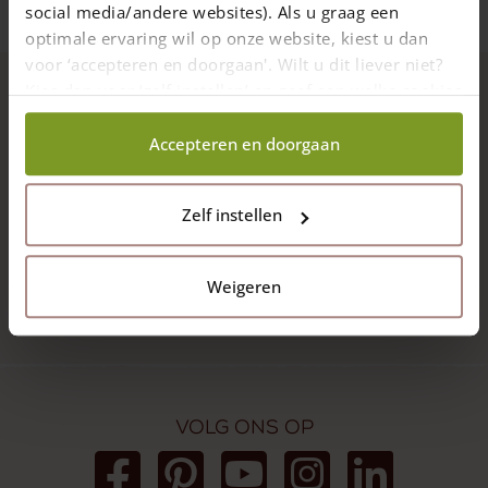
social media/andere websites). Als u graag een
optimale ervaring wil op onze website, kiest u dan
voor ‘accepteren en doorgaan'. Wilt u dit liever niet?
Kies dan voor ‘zelf instellen’ en geef aan welke cookies
Topkwaliteit hout
wij wel mogen verzamelen.
Accepteren en doorgaan
Vakmanschap & maatwerk
Zelf instellen
Met zorg geleverd
Weigeren
9.7
4432 reviews
Volg ons op