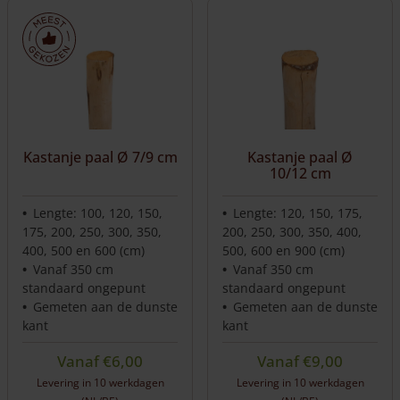
heeft
heeft
meerdere
meerdere
variaties.
variaties.
Deze
Deze
optie
optie
kan
kan
gekozen
gekozen
worden
worden
Kastanje paal Ø 7/9 cm
Kastanje paal Ø
op
op
10/12 cm
de
de
productpagina
productpagina
Lengte: 100, 120, 150,
Lengte: 120, 150, 175,
175, 200, 250, 300, 350,
200, 250, 300, 350, 400,
400, 500 en 600 (cm)
500, 600 en 900 (cm)
Vanaf 350 cm
Vanaf 350 cm
standaard ongepunt
standaard ongepunt
Gemeten aan de dunste
Gemeten aan de dunste
kant
kant
Vanaf
€
6,00
Vanaf
€
9,00
Levering in 10 werkdagen
Levering in 10 werkdagen