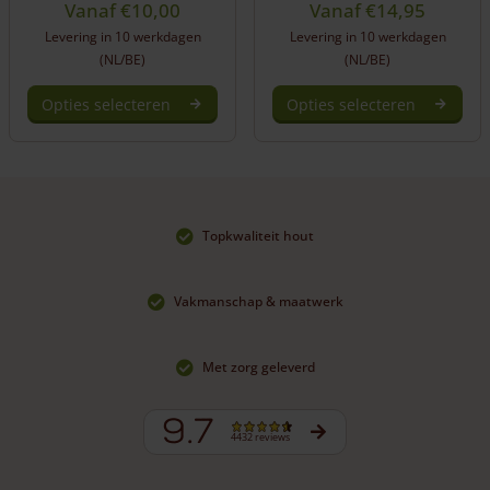
Vanaf
€
10,00
Vanaf
€
14,95
Levering in 10 werkdagen
Levering in 10 werkdagen
(NL/BE)
(NL/BE)
Opties selecteren
Opties selecteren
Dit
Dit
product
product
heeft
heeft
meerdere
meerdere
variaties.
variaties.
Topkwaliteit hout
Deze
Deze
optie
optie
kan
kan
Vakmanschap & maatwerk
gekozen
gekozen
worden
worden
op
op
Met zorg geleverd
de
de
productpagina
productpagina
9.7
4432 reviews