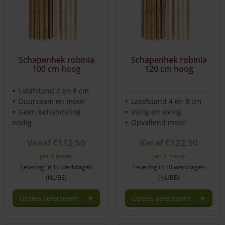
Deze
Deze
optie
optie
kan
kan
gekozen
gekozen
worden
worden
Schapenhek robinia
Schapenhek robinia
op
op
100 cm hoog
120 cm hoog
de
de
productpagina
productpagina
Latafstand 4 en 8 cm
Duurzaam en mooi!
Latafstand 4 en 8 cm
Geen behandeling
Veilig en stevig
nodig
Opvallend mooi!
Vanaf
€
112,50
Vanaf
€
122,50
per 5 meter
per 5 meter
Levering in 10 werkdagen
Levering in 10 werkdagen
(NL/BE)
(NL/BE)
Opties selecteren
Opties selecteren
Dit
Dit
product
product