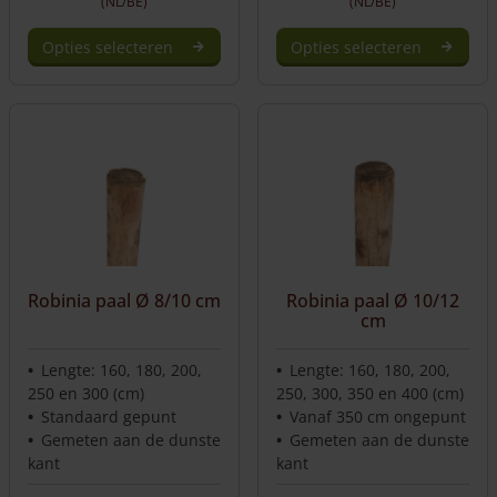
(NL/BE)
(NL/BE)
Opties selecteren
Opties selecteren
Dit
Dit
product
product
heeft
heeft
meerdere
meerdere
variaties.
variaties.
Deze
Deze
optie
optie
kan
kan
gekozen
gekozen
worden
worden
Robinia paal Ø 8/10 cm
Robinia paal Ø 10/12
op
op
cm
de
de
productpagina
productpagina
Lengte: 160, 180, 200,
Lengte: 160, 180, 200,
250 en 300 (cm)
250, 300, 350 en 400 (cm)
Standaard gepunt
Vanaf 350 cm ongepunt
Gemeten aan de dunste
Gemeten aan de dunste
kant
kant