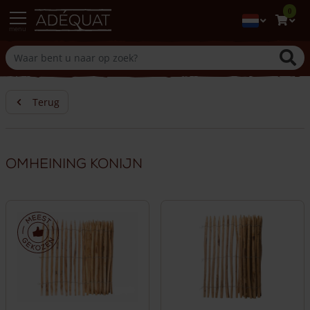
0
menu
Terug
Omheining konijn