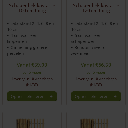
Schapenhek kastanje
Schapenhek kastanje
100 cm hoog
120 cm hoog
Latafstand 2, 4, 6, 8 en
Latafstand 2, 4, 6, 8 en
10 cm
10 cm
4 cm voor een
6 cm voor een
kippenren
schapenwei
Omheining grotere
Rondom vijver of
percelen
zwembad
Vanaf
€
59,00
Vanaf
€
66,50
per 5 meter
per 5 meter
Levering in 10 werkdagen
Levering in 10 werkdagen
(NL/BE)
(NL/BE)
Opties selecteren
Opties selecteren
Dit
Dit
product
product
heeft
heeft
meerdere
meerdere
variaties.
variaties.