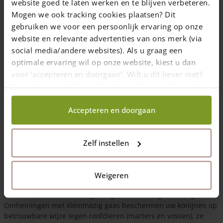
website goed te laten werken en te blijven verbeteren.
konijnenren of konijnenhok:
Mogen we ook tracking cookies plaatsen? Dit
gebruiken we voor een persoonlijk ervaring op onze
1.draadomheiningen (konijnengaas)
website en relevante advertenties van ons merk (via
2. houten hekken (schapenhekken)
social media/andere websites). Als u graag een
optimale ervaring wil op onze website, kiest u dan
3 konijnennetten (vaak gebruikt om de bovenkant van een
voor ‘accepteren en doorgaan'. Wilt u dit liever niet?
konijnenverblijf af te schermen)
Kies dan voor ‘zelf instellen’ en geef aan welke cookies
Twee soorten afrasteringen zijn het meest geschikt
wij wel mogen verzamelen.
voor uw konijnen omheining:
Accepteren en doorgaan
Draadomheiningen (van konijnengaas) en houten omheiningen
(schapenhekken).
Zelf instellen
Een konijnen omheining van
konijnengaas
Konijnengaas (of volière gaas) is een kleinmazige afrastering
Weigeren
waar konijnen en andere roofdieren niet doorheen kunnen.
Daarnaast is het staal dik genoeg en dus knaagbestendig!
Omheiningen met kleinmazig gaas beschermen uw konijnen op
betrouwbare wijze tegen roofdieren (marters en vossen), ze