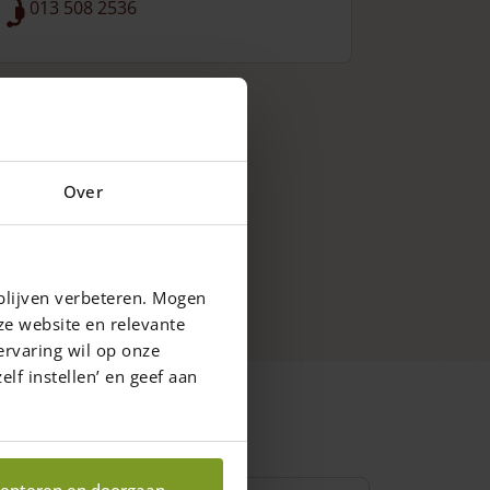
013 508 2536
Over
blijven verbeteren. Mogen
ze website en relevante
ervaring wil op onze
elf instellen’ en geef aan
epteren en doorgaan