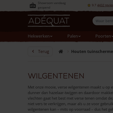
Showroom vandaag
9.7
4432
revie
geopend
Hekwerken
Palen
Poorten
Alle houten hekwerken
Alle houten palen
Alle houten poorten
Alle houten verlichting
Alle houten schermen
Houten tuinverlichting
Gezaagd hout
Over Adéquat Kastanjehout
Terug
Houten tuinscherm
Schapenhek
Kastanjehouten palen
Soorten poorten
Padverlichting
Vlechtschermen
Houten meubelen
Kastanjehouten latten
Ons team
Post & Rail hekwerk
Robinia palen
Houtsoorten
Buitenstopcontacten
Wilgentenen
Houten geodome
Kastanjehouten dakshingles
Offerte
Houtsoorten
Geschild en geschuurd
Specificaties
Lantaarnpalen
Hazelaarschermen
Kastanjehouten looppad
Blogs
Wilgentenen
Hekwerken op hoogte
Palen op lengte
Stijlen
Kastanje schermen
Aanbiedingen
Inspiratie
Met onze mooie, verse wilgentenen maakt u op e
Gaas
Montagematerialen
Maten
Aanbiedingen
Projecten
dunner dan hazelaar-twijgen en daardoor makkeli
Dierenomheining
Aanbieding
Montagematerialen
Installatie video’s
vlechten gaat het best met verse tenen omdat deze
niet vers te verkrijgen, maar als u ze voor gebru
Montagematerialen
Aanbiedingen
Adéquat zakelijk
wilgentenen kan – mits op voorraad – dus het geh