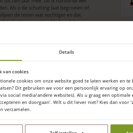
tot tien jaar mee. Dit is natuurlijk wel
en. Als u de schutting laat begroeien of
lijven de tenen wat vochtiger en dat
 de schutting eventueel behandelen met
n-klaar
Details
arschermen
zijn een heel mooi en
tenen tuinschutting. De gevlochten
nen meteen geplaatst worden. U heeft er
k van cookies
tionele cookies om onze website goed te laten werken en te 
atsen? Dit gebruiken we voor een persoonlijk ervaring op on
via social media/andere websites). Als u graag een optimale 
ccepteren en doorgaan'. Wilt u dit liever niet? Kies dan voor ‘z
en verzamelen.
Laatst bekeken producten
Zelf instellen
Acc