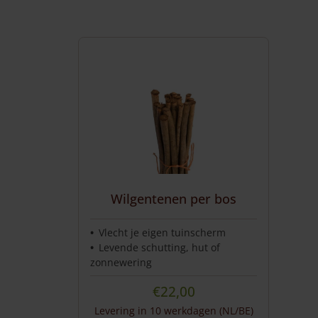
Aanbiedingen
Veel gestelde vragen
Service & Contact
Wilgentenen per bos
Vlecht je eigen tuinscherm
Levende schutting, hut of
zonnewering
€
22,00
Levering in 10 werkdagen (NL/BE)