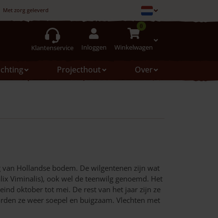
Met zorg geleverd
0
Inloggen
Winkelwagen
Klantenservice
ichting
Projecthout
Over
g van Hollandse bodem. De wilgentenen zijn wat
lix Viminalis), ook wel de teenwilg genoemd. Het
ind oktober tot mei. De rest van het jaar zijn ze
 worden ze weer soepel en buigzaam. Vlechten met