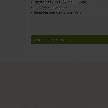
Lengte: 200, 250, 300 en 400 (cm)
Standaard ongepunt
Gemeten aan de dunste kant
Opties selecteren
Dit
product
heeft
meerdere
variaties.
Deze
optie
kan
gekozen
worden
op