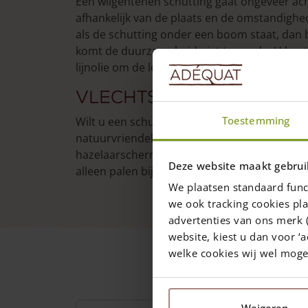
Een wilgentenen schutting gaat ongeveer acht 
afhankelijk van de plaats en de omstandighed
als de schutting onder een boom staat, dan b
komt de duurzaamheid niet te goede. U kunt
lijnolie om de levensduur te verlengen.
Vlechtscherm kant-e
Toestemming
Wilt u een schutting kant-en-klaar is?
Hazela
natuurvriendelijk alternatief voor een wilge
hazelaarschermen zijn kant-en-klaar en kun
Deze website maakt gebrui
alleen palen bij nodig.
We plaatsen standaard func
we ook tracking cookies pla
advertenties van ons merk (
website, kiest u dan voor ‘a
welke cookies wij wel mog
Weigeren