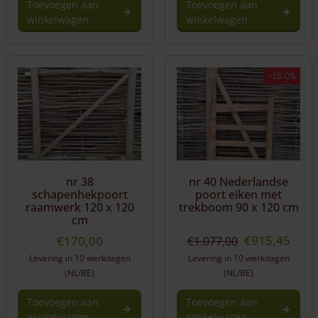
Toevoegen aan
Toevoegen aan
winkelwagen
winkelwagen
-15.0%
nr 38
nr 40 Nederlandse
schapenhekpoort
poort eiken met
raamwerk 120 x 120
trekboom 90 x 120 cm
cm
Oorspronkeli
Huid
€
915,45
€
170,00
€
1.077,00
prijs
prijs
Levering in 10 werkdagen
Levering in 10 werkdagen
was:
is:
(NL/BE)
(NL/BE)
€1.077,00.
€915
Toevoegen aan
Toevoegen aan
winkelwagen
winkelwagen