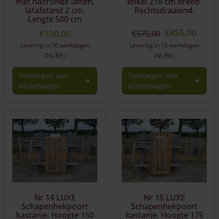
met halfronde latten,
enkel 216 cm breed.
latafstand 2 cm.
Rechtsdraaiend.
Lengte 500 cm
Oorspronkeli
Huidi
€
455,00
€
100,00
€
570,00
prijs
prijs
Levering in 10 werkdagen
Levering in 10 werkdagen
was:
is:
(NL/BE)
(NL/BE)
€570,00.
€455,
Toevoegen aan
Toevoegen aan
winkelwagen
winkelwagen
Nr 14 LUXE
Nr 15 LUXE
Schapenhekpoort
Schapenhekpoort
kastanje. Hoogte 150
kastanje. Hoogte 175