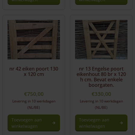
nr 42 eiken poort 130
nr 13 Engelse poort
x 120 cm
eikenhout 80 br x 120
h cm. Bevat enkele
boorgaten.
€
750,00
€
330,00
Levering in 10 werkdagen
Levering in 10 werkdagen
(NL/BE)
(NL/BE)
Toevoegen aan
Toevoegen aan
winkelwagen
winkelwagen