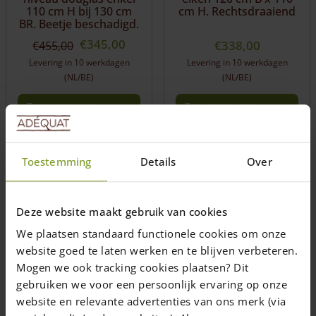
110 cm H bij 130 cm
cm H. Rechtsdraaiend
BR. Beetje beschadigd.
Oorspronkelijke
Huidige
€
345,00
€
338,00
€
455,00
prijs
prijs
Levering in 10 werkdagen
Levering in 10 werkdagen
was:
is:
(NL/BE)
(NL/BE)
€455,00.
€345,00.
Toevoegen aan
Toevoegen aan
winkelwagen
winkelwagen
Toestemming
Details
Over
Deze website maakt gebruik van cookies
We plaatsen standaard functionele cookies om onze
website goed te laten werken en te blijven verbeteren.
Mogen we ook tracking cookies plaatsen? Dit
Nr 21 Boerenpoort
Nr 23 Boerenpoort
gebruiken we voor een persoonlijk ervaring op onze
douglas enkel 120 cm
douglas enkel 120 cm
website en relevante advertenties van ons merk (via
B x 110 cm H.
B x 110 cm H.