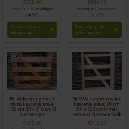
€
328,00
€
430,00
Levering in 10 werkdagen
Levering in 10 werkdagen
(NL/BE)
(NL/BE)
Toevoegen aan
Toevoegen aan
winkelwagen
winkelwagen
Nr 54 Boerenpoort 5
Nr 9 Veldpoort rustiek
niveu kastanje enkel
kastanje enkel 90 cm
100 cm BR x 110 cm H
BR x 120 cm H met
met hengen
verzwaarde onderbalk
€
430,00
€
315,00