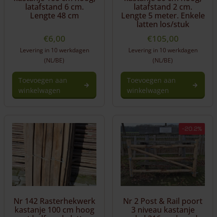
latafstand 6 cm.
latafstand 2 cm.
Lengte 48 cm
Lengte 5 meter. Enkele
latten los/stuk
€
6,00
€
105,00
Levering in 10 werkdagen
Levering in 10 werkdagen
(NL/BE)
(NL/BE)
Toevoegen aan
Toevoegen aan
winkelwagen
winkelwagen
-20.2%
Nr 142 Rasterhekwerk
Nr 2 Post & Rail poort
kastanje 100 cm hoog
3 niveau kastanje