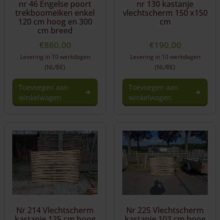
nr 46 Engelse poort
nr 130 kastanje
trekboomeiken enkel
vlechtscherm 150 x150
120 cm hoog en 300
cm
cm breed
€
860,00
€
190,00
Levering in 10 werkdagen
Levering in 10 werkdagen
(NL/BE)
(NL/BE)
Toevoegen aan
Toevoegen aan
winkelwagen
winkelwagen
Nr 214 Vlechtscherm
Nr 225 Vlechtscherm
kastanje 125 cm hoog
kastanje 103 cm hoog