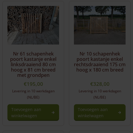
Aanbieding palen
Aanbieding poorten
Aanbieding tuinschermen
Nr 61 schapenhek
Nr 10 schapenhek
poort kastanje enkel
poort kastanje enkel
linksdraaiend 80 cm
rechtsdraaiend 175 cm
hoog x 81 cm breed
hoog x 180 cm breed
met grondpen
€
195,00
€
328,00
Levering in 10 werkdagen
Levering in 10 werkdagen
(NL/BE)
(NL/BE)
Toevoegen aan
Toevoegen aan
winkelwagen
winkelwagen