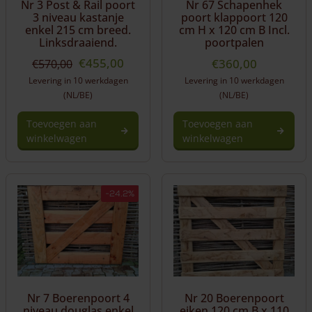
Nr 3 Post & Rail poort
Nr 67 Schapenhek
3 niveau kastanje
poort klappoort 120
enkel 215 cm breed.
cm H x 120 cm B Incl.
Linksdraaiend.
poortpalen
Oorspronkelijke
Huidige
€
455,00
€
360,00
€
570,00
prijs
prijs
Levering in 10 werkdagen
Levering in 10 werkdagen
was:
is:
(NL/BE)
(NL/BE)
€570,00.
€455,00.
Toevoegen aan
Toevoegen aan
winkelwagen
winkelwagen
-24.2%
Nr 7 Boerenpoort 4
Nr 20 Boerenpoort
niveau douglas enkel
eiken 120 cm B x 110