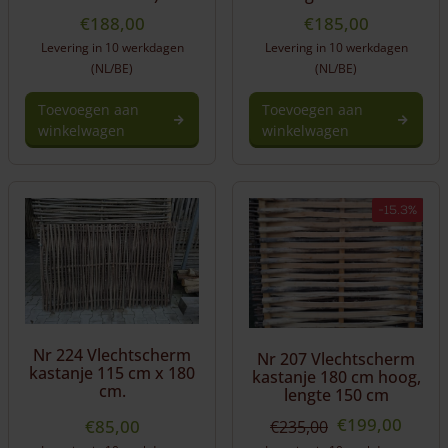
€
188,00
€
185,00
Levering in 10 werkdagen
Levering in 10 werkdagen
(NL/BE)
(NL/BE)
Toevoegen aan
Toevoegen aan
winkelwagen
winkelwagen
-15.3%
Nr 224 Vlechtscherm
Nr 207 Vlechtscherm
kastanje 115 cm x 180
kastanje 180 cm hoog,
cm.
lengte 150 cm
Oorspronkeli
Huidi
€
199,00
€
85,00
€
235,00