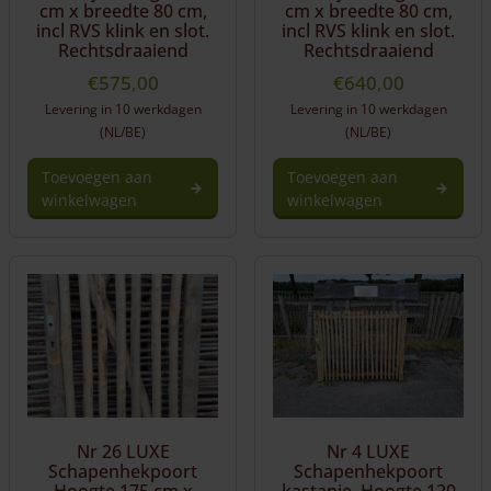
cm x breedte 80 cm,
cm x breedte 80 cm,
incl RVS klink en slot.
incl RVS klink en slot.
Rechtsdraaiend
Rechtsdraaiend
€
575,00
€
640,00
Levering in 10 werkdagen
Levering in 10 werkdagen
(NL/BE)
(NL/BE)
Toevoegen aan
Toevoegen aan
winkelwagen
winkelwagen
Nr 26 LUXE
Nr 4 LUXE
Schapenhekpoort
Schapenhekpoort
Hoogte 175 cm x
kastanje. Hoogte 120