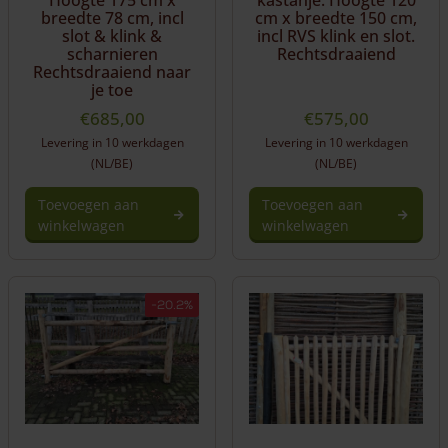
breedte 78 cm, incl
cm x breedte 150 cm,
slot & klink &
incl RVS klink en slot.
scharnieren
Rechtsdraaiend
Rechtsdraaiend naar
je toe
€
685,00
€
575,00
Levering in 10 werkdagen
Levering in 10 werkdagen
(NL/BE)
(NL/BE)
Toevoegen aan
Toevoegen aan
winkelwagen
winkelwagen
-20.2%