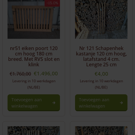
-15.0%
nr51 eiken poort 120
Nr 121 Schapenhek
cm hoog 180 cm
kastanje 120 cm hoog,
breed. Met RVS slot en
latafstand 4 cm.
klink
Lengte 25 cm
Oorspronkelijke
Huidige
€
1.496,00
€
4,00
€
1.760,00
prijs
prijs
Levering in 10 werkdagen
Levering in 10 werkdagen
was:
is:
(NL/BE)
(NL/BE)
€1.760,00.
€1.496,00.
Toevoegen aan
Toevoegen aan
winkelwagen
winkelwagen