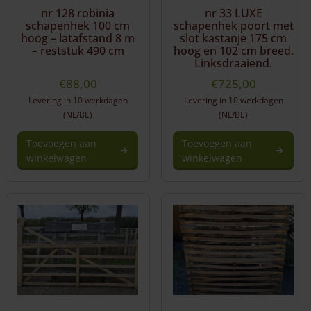
nr 128 robinia
nr 33 LUXE
schapenhek 100 cm
schapenhek poort met
hoog – latafstand 8 m
slot kastanje 175 cm
– reststuk 490 cm
hoog en 102 cm breed.
Linksdraaiend.
€
88,00
€
725,00
Levering in 10 werkdagen
Levering in 10 werkdagen
(NL/BE)
(NL/BE)
Toevoegen aan
Toevoegen aan
winkelwagen
winkelwagen