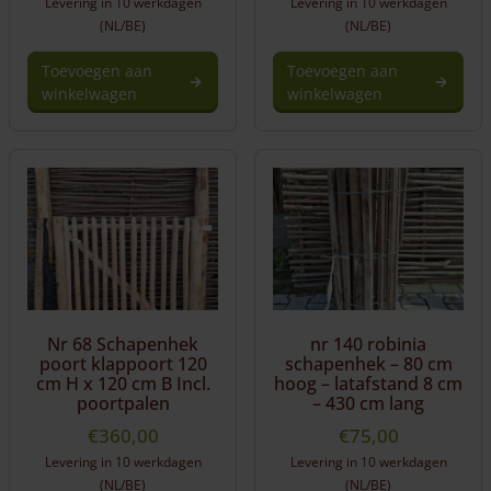
Levering in 10 werkdagen
Levering in 10 werkdagen
(NL/BE)
(NL/BE)
Toevoegen aan
Toevoegen aan
winkelwagen
winkelwagen
Nr 68 Schapenhek
nr 140 robinia
poort klappoort 120
schapenhek – 80 cm
cm H x 120 cm B Incl.
hoog – latafstand 8 cm
poortpalen
– 430 cm lang
€
360,00
€
75,00
Levering in 10 werkdagen
Levering in 10 werkdagen
(NL/BE)
(NL/BE)