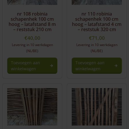
nr 108 robinia
nr 110 robinia
schapenhek 100 cm
schapenhek 100 cm
hoog – latafstand 8 m
hoog – latafstand 4 cm
– reststuk 210 cm
– reststuk 320 cm
€
40,00
€
71,00
Levering in 10 werkdagen
Levering in 10 werkdagen
(NL/BE)
(NL/BE)
Toevoegen aan
Toevoegen aan
winkelwagen
winkelwagen