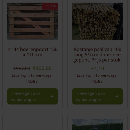
-29.5%
nr 44 boerenpoort 150
Kastanje paal van 100
x 110 cm
lang 5/7cm doorsnee
gepunt. Prijs per stuk.
Oorspronkelijke
Huidige
€
400,00
€
4,10
€
567,00
prijs
prijs
Levering in 10 werkdagen
Levering in 10 werkdagen
was:
is:
(NL/BE)
(NL/BE)
€567,00.
€400,00.
Toevoegen aan
Toevoegen aan
winkelwagen
winkelwagen