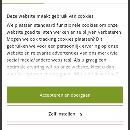
Deze website maakt gebruik van cookies
We plaatsen standaard functionele cookies om onze
website goed te laten werken en te blijven verbeteren.
Mogen we ook tracking cookies plaatsen? Dit
Poort eiken enkel
Poort eiken dubbel
gebruiken we voor een persoonlijk ervaring op onze
website en relevante advertenties van ons merk (via
Breedte: 120, 150, 180,
Breedte: 120, 150, 180,
210 en 240 (cm)
social media/andere websites). Als u graag een
210 en 240 (cm)
Standaardhoogte: 120
optimale ervaring wil op onze website, kiest u dan
Standaardhoogte: 120
(cm)
voor ‘accepteren en doorgaan'. Wilt u dit liever niet?
(cm)
Variaties en maatwerk
Kies dan voor ‘zelf instellen’ en geef aan welke cookies
Maatwerk mogelijk
mogelijk
wij wel mogen verzamelen.
Vanaf
€
1.500,00
Vanaf
€
3.000,00
Accepteren en doorgaan
Levering in 10 werkdagen
Levering in 10 werkdagen
(NL/BE)
(NL/BE)
Zelf instellen
Opties
Opties
selecteren
selecteren