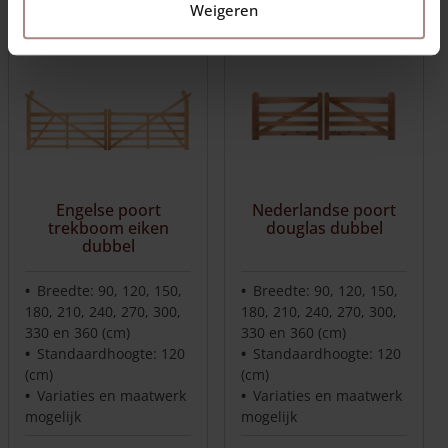
Weigeren
Engelse poort
Nederlandse poort
trekboom eiken
douglas dubbel
dubbel
Breedte: 90, 120, 150,
Breedte: 90, 120, 150,
180, 210, 240, 270, 300,
180, 210, 240, 270, 300,
330 en 360 (cm)
330 en 360 (cm)
Standaardhoogte: 120
Standaardhoogte: 120
(cm)
(cm)
Variaties en maatwerk
Variaties en maatwerk
mogelijk
mogelijk