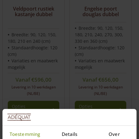
Veldpoort rustiek
Engelse poort
kastanje dubbel
douglas dubbel
Breedte: 90, 120, 150,
Breedte: 90, 120, 150,
180, 210, 240, 270, 300,
180, 210 en 240 (cm)
330 en 360 (cm)
Standaardhoogte: 120
Standaardhoogte: 120
(cm)
(cm)
Variaties en maatwerk
Variaties en maatwerk
mogelijk
mogelijk
Vanaf
€
596,00
Vanaf
€
656,00
Levering in 10 werkdagen
Levering in 10 werkdagen
(NL/BE)
(NL/BE)
Opties
Opties
selecteren
selecteren
Toestemming
Details
Over