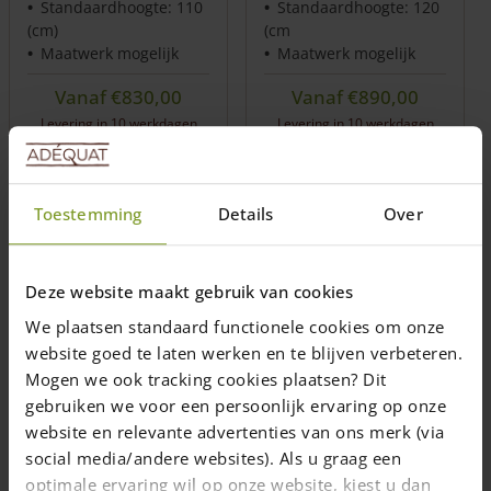
Standaardhoogte: 110
Standaardhoogte: 120
(cm)
(cm
Maatwerk mogelijk
Maatwerk mogelijk
Vanaf
€
830,00
Vanaf
€
890,00
Levering in 10 werkdagen
Levering in 10 werkdagen
(NL/BE)
(NL/BE)
Opties
Opties
Toestemming
Details
Over
selecteren
selecteren
Deze website maakt gebruik van cookies
We plaatsen standaard functionele cookies om onze
website goed te laten werken en te blijven verbeteren.
Mogen we ook tracking cookies plaatsen? Dit
gebruiken we voor een persoonlijk ervaring op onze
website en relevante advertenties van ons merk (via
Engelse poort
Boerenpoort hoek 4
social media/andere websites). Als u graag een
trekboom douglas
niveau douglas
optimale ervaring wil op onze website, kiest u dan