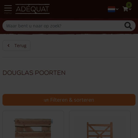
0
menu
Terug
Douglas poorten
Filteren & sorteren