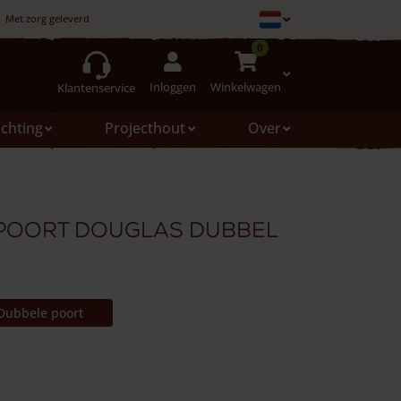
Met zorg geleverd
0
Inloggen
Winkelwagen
Klantenservice
ichting
Projecthout
Over
poort douglas dubbel
Dubbele poort