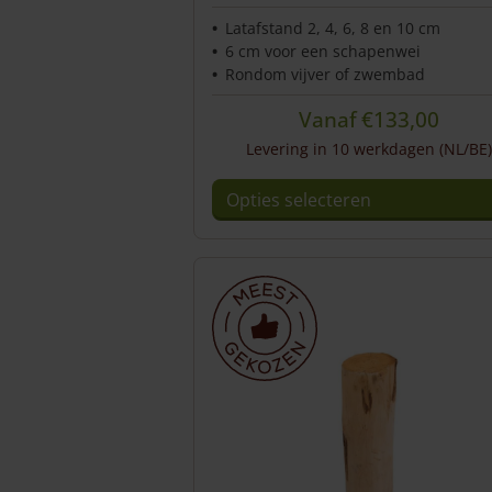
Latafstand 2, 4, 6, 8 en 10 cm
6 cm voor een schapenwei
Rondom vijver of zwembad
Vanaf
€
133,00
Levering in 10 werkdagen (NL/BE)
Opties selecteren
Dit
product
heeft
meerdere
variaties.
Deze
optie
kan
gekozen
worden