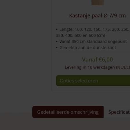
op
de
productpagina
Kastanje paal Ø 7/9 cm
Lengte: 100, 120, 150, 175, 200, 250,
350, 400, 500 en 600 (cm)
Vanaf 350 cm standaard ongepunt
Gemeten aan de dunste kant
Vanaf
€
6,00
Levering in 10 werkdagen (NL/BE)
Opties selecteren
Dit
product
heeft
meerdere
Gedetailleerde omschrijving
Specificat
variaties.
Deze