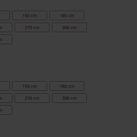
150 cm
180 cm
m
270 cm
300 cm
m
150 cm
180 cm
m
270 cm
300 cm
m