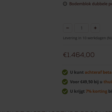
Bodemblok dubbele p
Nederlandse
poort
Levering in 10 werkdagen (NL
douglas
dubbel
aantal
€
1.464,00
U kunt
achteraf beta
Voor €49,50 bij u
thui
U krijgt
7% korting
bi