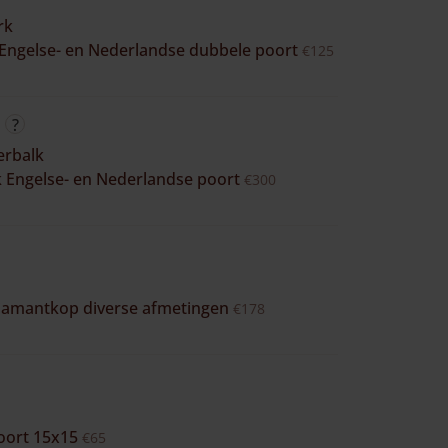
rk
 Engelse- en Nederlandse dubbele poort
€125
erbalk
 Engelse- en Nederlandse poort
€300
diamantkop diverse afmetingen
€178
oort 15x15
€65