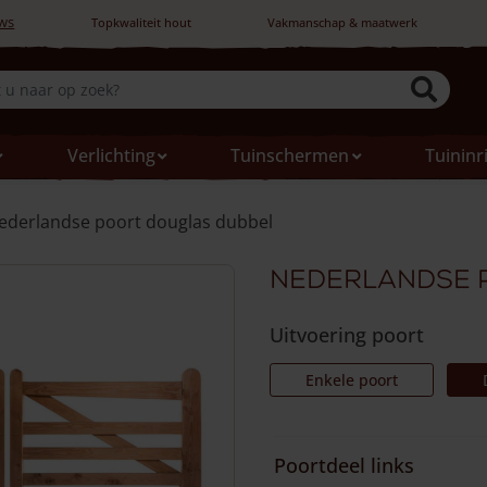
ws
Topkwaliteit hout
Vakmanschap & maatwerk
Verlichting
Tuinschermen
Tuininr
ederlandse poort douglas dubbel
Nederlandse 
Uitvoering poort
Enkele poort
Poortdeel links