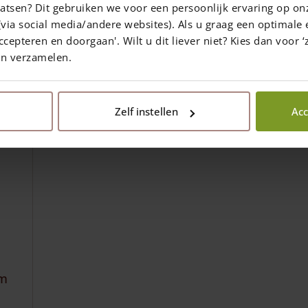
atsen? Dit gebruiken we voor een persoonlijk ervaring op on
via social media/andere websites). Als u graag een optimale 
ccepteren en doorgaan'. Wilt u dit liever niet? Kies dan voor ‘z
en verzamelen.
Zelf instellen
Acc
cm