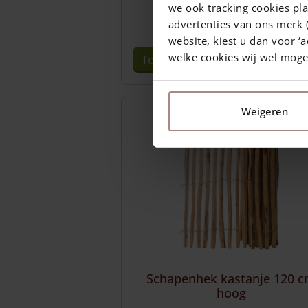
€
85,00
we ook tracking cookies pla
advertenties van ons merk (
Levering in 10 werkdagen (NL/BE)
website, kiest u dan voor ‘a
welke cookies wij wel mog
Toevoegen aan winkelwagen
Weigeren
Schapenhek kastanje 120 
hoog