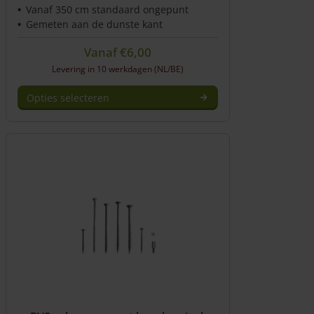
Vanaf 350 cm standaard ongepunt
Gemeten aan de dunste kant
Vanaf
€
6,00
Levering in 10 werkdagen (NL/BE)
Opties selecteren
Dit
product
heeft
meerdere
variaties.
Deze
optie
kan
gekozen
worden
op
de
productpagina