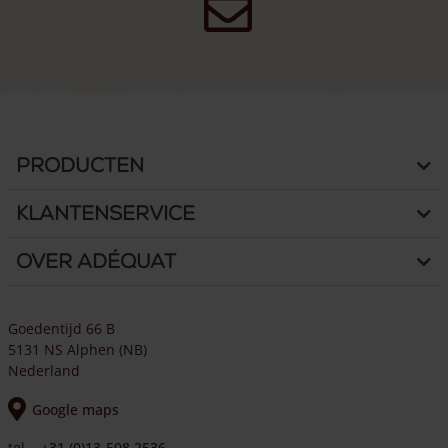
Producten
Klantenservice
Over Adéquat
Goedentijd 66 B
5131 NS Alphen (NB)
Nederland
Google maps
tel
+31 (0)13-508 2536