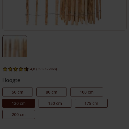
4,8
(39 Reviews)
Hoogte
50 cm
80 cm
100 cm
120 cm
150 cm
175 cm
200 cm