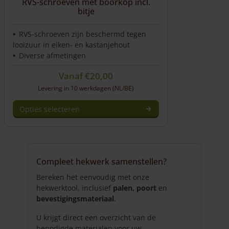
RVS-schroeven met boorkop incl.
bitje
RVS-schroeven zijn beschermd tegen
looizuur in eiken- en kastanjehout
Diverse afmetingen
Vanaf
€
20,00
Levering in 10 werkdagen (NL/BE)
Opties selecteren
Dit
product
heeft
meerdere
Compleet hekwerk samenstellen?
variaties.
Deze
Bereken het eenvoudig met onze
optie
hekwerktool, inclusief
palen, poort
en
kan
bevestigingsmateriaal
.
gekozen
U krijgt direct een overzicht van de
worden
benodigde materialen voor uw