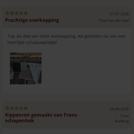
Frans schapenhek 120 cm hoog is
flexibel en volgt
makkelijk de contouren van ongelijk terrein.
We adviseren het schapenhek met
RVS-schroeven 4,5 x 60
01-07-2026
Prachtige overkapping
mm
tegen de paal te bevestigen. Op deze manier fixeert u
Thea Van der vliet
het hekwerk tegen de paal en loopt u geen risico dat het
hekwerk gaat ‘hangen’. Met krammen blijft u speling
Top als dak van onze overkapping, we genieten nu van een
houden. Mocht uw voorkeur toch uitgaan naar krammen,
heerlijke schaduwplekje!
gebruik dan RVS- of verzinkte krammen. Het looizuur in
het hout tast metaal aan en kan zwarte vlekken geven.
U heeft bij deze hoogtemaat de keuze uit verschillende
latafstanden. Hiermee bedoelen we de afstand tussen de
latjes van het hekwerk, gemeten vanaf de eerste wikkeling
van het ijzerdraad tot de laatste wikkeling. De ruimte
tussen twee latten zal dus altijd wat groter zijn (ongeveer
1,5 tot 2 cm groter dan de aangegeven latafstand).
Aangezien het om natuurlijk gevormde latjes gaat, zal de
latafstand niet altijd precies hetzelfde zijn.
28-04-2026
Kippenren gemaakt van Frans
Cees
schapenhek
Budding