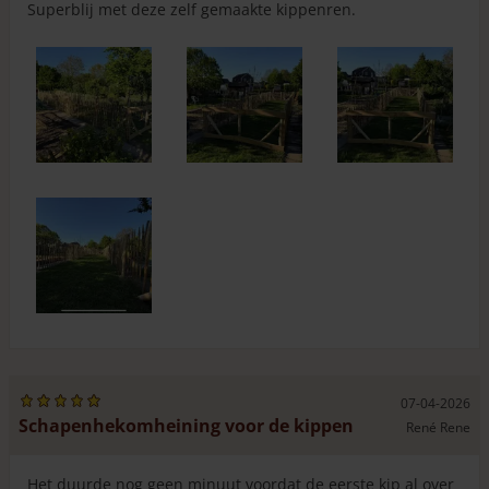
Superblij met deze zelf gemaakte kippenren.
De wikkeling van de
De afstand tussen de
draad is ongeveer 4
latten is ongeveer 5,5
cm (latafstand 4 cm)
cm
Frans schapenhek kopen?
Als u zelf komt afhalen bij ons, krijgt u 7% korting. Dat is
mooi meegenomen, maar dan wilt u natuurlijk ook weten
of het hekwerk in uw auto past. We hebben wat
maten,
specificaties en foto’s
voor u verzameld.
Bij deze projecten is schapenhek met hoogtemaat 120 cm
gebruikt.
Wilt u laten berekenen wat u nodig heeft aan schapenhek
van 120 cm hoog, inclusief palen en eventuele poorten
voor uw tuin? Vul dan geheel vrijblijvend onze rekentool
in. U krijgt direct een duidelijk en compleet overzicht van
de producten en de kosten. Bent u benieuwd wat het zou
07-04-2026
Schapenhekomheining voor de kippen
kosten als wij bij u het hekwerk komen plaatsen? De
René Rene
rekentool
rekent het direct voor u uit.
Het duurde nog geen minuut voordat de eerste kip al over