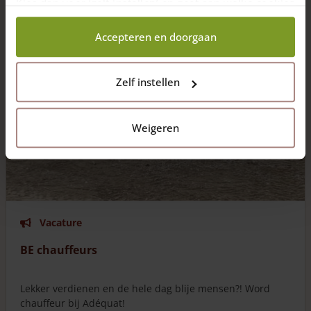
Kies dan voor ‘zelf instellen’ en geef aan welke cookies
wij wel mogen verzamelen.
Accepteren en doorgaan
Zelf instellen
Weigeren
Vacature
BE chauffeurs
Lekker verdienen en de hele dag blije mensen?! Word
chauffeur bij Adéquat!