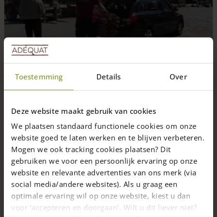
Toestemming
Details
Over
Vacature
Deze website maakt gebruik van cookies
Klanten helpen en lekker sjouwen!
We plaatsen standaard functionele cookies om onze
website goed te laten werken en te blijven verbeteren.
Behoefte aan een afwisselende baan of misschien wel
Mogen we ook tracking cookies plaatsen? Dit
een carrière-switch?
gebruiken we voor een persoonlijk ervaring op onze
website en relevante advertenties van ons merk (via
1 min. leestijd
17 augustus 2023
social media/andere websites). Als u graag een
optimale ervaring wil op onze website, kiest u dan
voor ‘accepteren en doorgaan'. Wilt u dit liever niet?