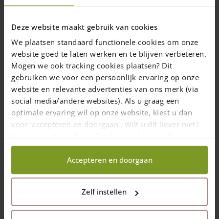
Deze website maakt gebruik van cookies
We plaatsen standaard functionele cookies om onze
website goed te laten werken en te blijven verbeteren.
Mogen we ook tracking cookies plaatsen? Dit
Poort eiken enkel
Poort eiken dubbel
gebruiken we voor een persoonlijk ervaring op onze
website en relevante advertenties van ons merk (via
Breedte: 120, 150, 180,
Breedte: 120, 150, 180,
210 en 240 (cm)
social media/andere websites). Als u graag een
210 en 240 (cm)
Standaardhoogte: 120
optimale ervaring wil op onze website, kiest u dan
Standaardhoogte: 120
(cm)
voor ‘accepteren en doorgaan'. Wilt u dit liever niet?
(cm)
Variaties en maatwerk
Kies dan voor ‘zelf instellen’ en geef aan welke cookies
Maatwerk mogelijk
mogelijk
wij wel mogen verzamelen.
Vanaf
€
1.500,00
Vanaf
€
3.000,00
Accepteren en doorgaan
Levering in 10 werkdagen
Levering in 10 werkdagen
(NL/BE)
(NL/BE)
Zelf instellen
Opties
Opties
selecteren
selecteren