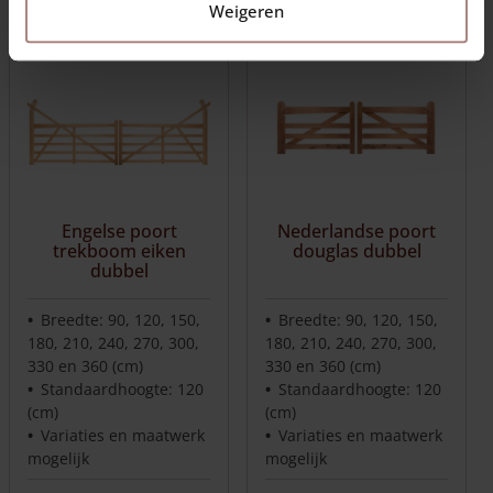
Weigeren
Engelse poort
Nederlandse poort
trekboom eiken
douglas dubbel
dubbel
Breedte: 90, 120, 150,
Breedte: 90, 120, 150,
180, 210, 240, 270, 300,
180, 210, 240, 270, 300,
330 en 360 (cm)
330 en 360 (cm)
Standaardhoogte: 120
Standaardhoogte: 120
(cm)
(cm)
Variaties en maatwerk
Variaties en maatwerk
mogelijk
mogelijk