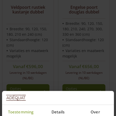
Veldpoort rustiek
Engelse poort
kastanje dubbel
douglas dubbel
Breedte: 90, 120, 150,
Breedte: 90, 120, 150,
180, 210, 240, 270, 300,
180, 210 en 240 (cm)
330 en 360 (cm)
Standaardhoogte: 120
Standaardhoogte: 120
(cm)
(cm)
Variaties en maatwerk
Variaties en maatwerk
mogelijk
mogelijk
Vanaf
€
596,00
Vanaf
€
656,00
Levering in 10 werkdagen
Levering in 10 werkdagen
(NL/BE)
(NL/BE)
Opties
Opties
selecteren
selecteren
Toestemming
Details
Over