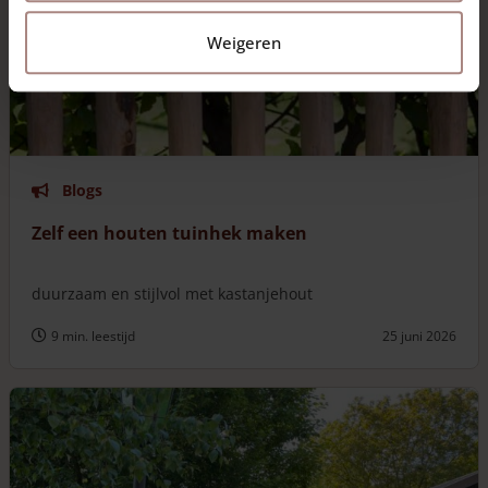
Weigeren
Blogs
Zelf een houten tuinhek maken
duurzaam en stijlvol met kastanjehout
9 min. leestijd
25 juni 2026