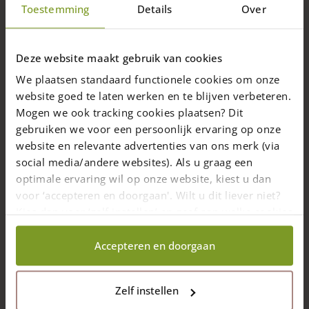
Toestemming
Details
Over
Deze website maakt gebruik van cookies
Blogs
We plaatsen standaard functionele cookies om onze
Kastanje schapenhek bij vakantiehuisje
website goed te laten werken en te blijven verbeteren.
Mogen we ook tracking cookies plaatsen? Dit
duurzaam, veilig en stijlvol uw recreatieperceel omheinen
gebruiken we voor een persoonlijk ervaring op onze
website en relevante advertenties van ons merk (via
4 min. leestijd
30 juni 2026
social media/andere websites). Als u graag een
optimale ervaring wil op onze website, kiest u dan
voor ‘accepteren en doorgaan'. Wilt u dit liever niet?
Kies dan voor ‘zelf instellen’ en geef aan welke cookies
wij wel mogen verzamelen.
Accepteren en doorgaan
Zelf instellen