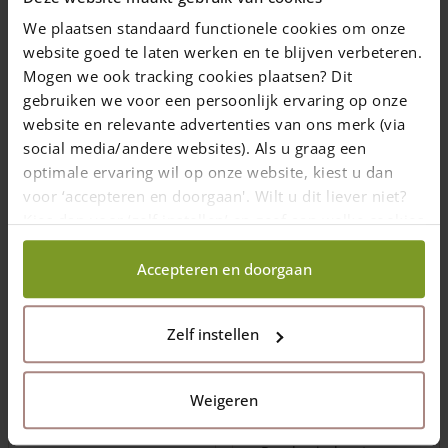
We plaatsen standaard functionele cookies om onze
€
43,00
€
46,00
website goed te laten werken en te blijven verbeteren.
Levering in 10 werkdagen
Levering in 10 werkdagen
Mogen we ook tracking cookies plaatsen? Dit
(NL/BE)
(NL/BE)
gebruiken we voor een persoonlijk ervaring op onze
Toevoegen aan
Toevoegen aan
website en relevante advertenties van ons merk (via
winkelwagen
winkelwagen
social media/andere websites). Als u graag een
optimale ervaring wil op onze website, kiest u dan
voor ‘accepteren en doorgaan'. Wilt u dit liever niet?
Kies dan voor ‘zelf instellen’ en geef aan welke cookies
wij wel mogen verzamelen.
Accepteren en doorgaan
Zelf instellen
T-post robinia 2 niveau
Eindpost robinia 2
niveau – rond
Weigeren
Lengte: 200 (cm)