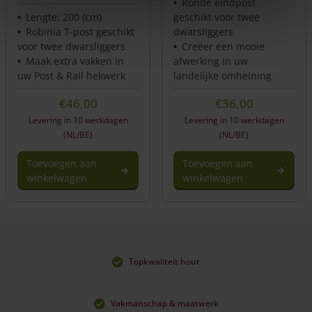
Ronde eindpost
Lengte: 200 (cm)
geschikt voor twee
Robinia T-post geschikt
dwarsliggers
voor twee dwarsliggers
Creëer een mooie
Maak extra vakken in
afwerking in uw
uw Post & Rail hekwerk
landelijke omheining
€
46,00
€
36,00
Levering in 10 werkdagen
Levering in 10 werkdagen
(NL/BE)
(NL/BE)
Toevoegen aan
Toevoegen aan
winkelwagen
winkelwagen
Topkwaliteit hout
Vakmanschap & maatwerk