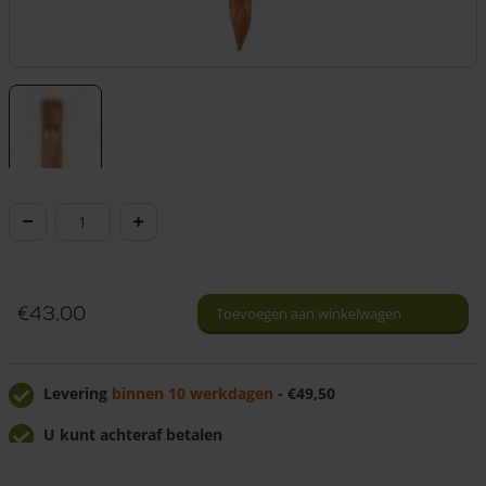
Post
robinia
2
niveau
€
43,00
Toevoegen aan winkelwagen
-
rond
aantal
Levering
binnen 10 werkdagen
- €49,50
U kunt achteraf betalen
U krijgt
7% korting
bij afhalen!