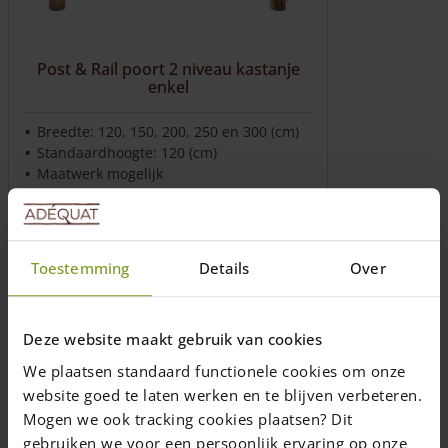
Post & Rail poort 2 niveau kastanje
enkel
Breedte: 120, 150, 200, 250 en 300 (cm)
Standaardhoogte: 120 (cm)
Maatwerk mogelijk
€
440,00
Levering in 10 werkdagen (NL/BE)
Toestemming
Details
Over
Opties selecteren
Deze website maakt gebruik van cookies
We plaatsen standaard functionele cookies om onze
Post & Rail hekwerk samenstellen?
website goed te laten werken en te blijven verbeteren.
Bereken het eenvoudig met onze
Mogen we ook tracking cookies plaatsen? Dit
hekwerktool, inclusief
post, rail
en
gebruiken we voor een persoonlijk ervaring op onze