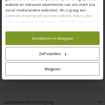
bevestigingsmateriaal
.
website en relevante advertenties van ons merk (via
U krijgt direct een overzicht van de
social media/andere websites). Als u graag een
benodigde materialen voor uw
optimale ervaring wil op onze website, kiest u dan
situatie!
voor ‘accepteren en doorgaan'. Wilt u dit liever niet?
Kies dan voor ‘zelf instellen’ en geef aan welke cookies
wij wel mogen verzamelen.
Accepteren en doorgaan
Zelf instellen
Stel nu samen
Weigeren
Gedetailleerde omschrijving