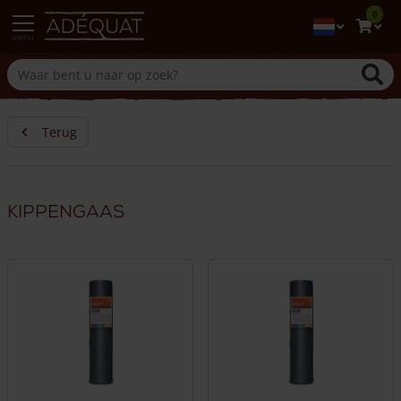
0
menu
Terug
Kippengaas