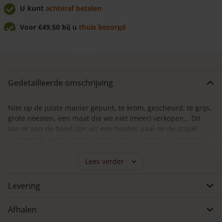
lengtes
U kunt
achteraf betalen
aantal
Voor €49,50 bij u
thuis bezorgd
U krijgt
7% korting
bij afhalen!
Gedetailleerde omschrijving
Niet op de juiste manier gepunt, te krom, gescheurd, te grijs,
grote noesten, een maat die we niet (meer) verkopen… Dit
kan er aan de hand zijn als een houten paal op de stapel
afgekeurde palen terecht komt. Verschillende houtsoorten,
verschillende diameters, verschillende lengtes. Misschien
heeft u een houten palen nodig en maakt de kleur, de maat
Lees verder
of de vorm niet zoveel uit. Snuffel gerust eens tussen de
afgekeurde palen: voor €5 per stuk kunt u ze meenemen!
Levering
Het is helaas niet mogelijk om deze palen online te bestellen
Afhalen
en door ons te laten uitzoeken; wat voor u krom is, zou voor
ons bijna recht kunt zijn of hout dat in onze ogen