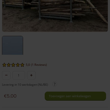
5,0
(1 Reviews)
Afgekeurde
palen
Levering in 10 werkdagen (NL/BE)
in
diverse
€
5,00
Toevoegen aan winkelwagen
diameters
en