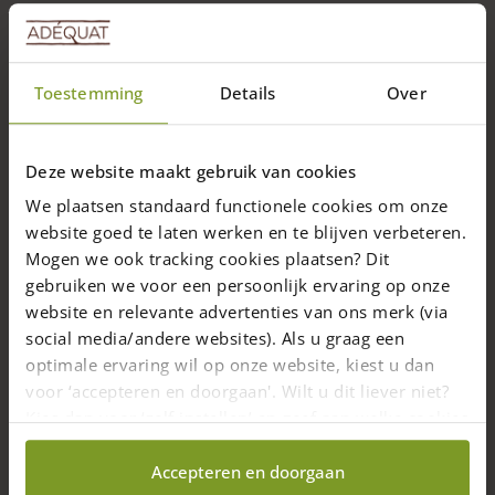
0 reviews
Reacties van klanten op Afgekeurde palen in diverse
Toestemming
Details
Over
diameters en lengtes
14-02-2024
Deze website maakt gebruik van cookies
Creatief
Christophe van der Straeten
We plaatsen standaard functionele cookies om onze
website goed te laten werken en te blijven verbeteren.
Ik maak eco toiletten En dierenverblijven met het kastanje
Mogen we ook tracking cookies plaatsen? Dit
hout gecombineerd met douglashout
gebruiken we voor een persoonlijk ervaring op onze
website en relevante advertenties van ons merk (via
social media/andere websites). Als u graag een
optimale ervaring wil op onze website, kiest u dan
voor ‘accepteren en doorgaan'. Wilt u dit liever niet?
Kies dan voor ‘zelf instellen’ en geef aan welke cookies
wij wel mogen verzamelen.
Accepteren en doorgaan