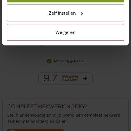
Zelf instellen
Topkwaliteit hout
Weigeren
Vakmanschap & maatwerk
Met zorg geleverd
9.7
4432 reviews
Compleet hekwerk nodig?
Stel hier eenvoudig en vrijblijvend een compleet hekwerk
samen met poort(en) en palen.