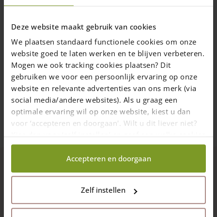
bitje
RVS-schroeven zijn beschermd tegen
Deze website maakt gebruik van cookies
looizuur in eiken- en kastanjehout
We plaatsen standaard functionele cookies om onze
Diverse afmetingen
website goed te laten werken en te blijven verbeteren.
Vanaf
€
20,00
Mogen we ook tracking cookies plaatsen? Dit
Levering in 10 werkdagen (NL/BE)
gebruiken we voor een persoonlijk ervaring op onze
website en relevante advertenties van ons merk (via
Opties selecteren
social media/andere websites). Als u graag een
Dit
optimale ervaring wil op onze website, kiest u dan
product
voor ‘accepteren en doorgaan'. Wilt u dit liever niet?
heeft
Kies dan voor ‘zelf instellen’ en geef aan welke cookies
meerdere
wij wel mogen verzamelen.
variaties.
Accepteren en doorgaan
Deze
optie
Gedetailleerde omschrijving
kan
gekozen
Zelf instellen
worden
Een schapenhek poort dubbel 175 cm hoog, is maximaal 500
op
cm breed. Nog bredere poorten zouden in deze uitvoering