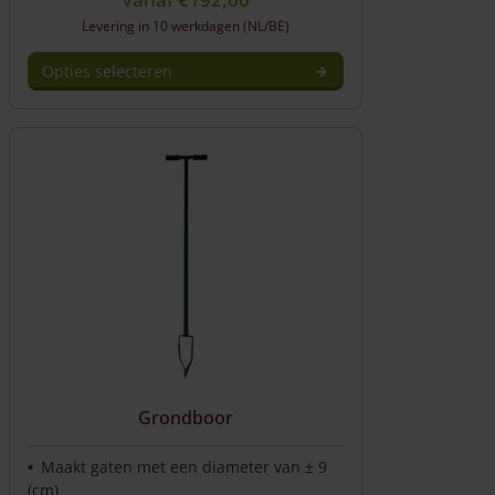
Levering in 10 werkdagen (NL/BE)
Opties selecteren
Dit
product
heeft
meerdere
variaties.
Deze
optie
kan
gekozen
worden
op
de
productpagina
Grondboor
Maakt gaten met een diameter van ± 9
(cm)