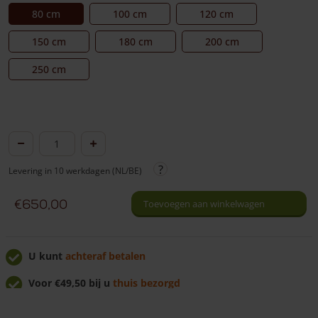
80 cm
100 cm
120 cm
150 cm
180 cm
200 cm
250 cm
Schapenhek
poort
Levering in 10 werkdagen (NL/BE)
kastanje
dubbel
€
650,00
Toevoegen aan winkelwagen
175
cm
hoog
U kunt
achteraf betalen
aantal
Voor €49,50 bij u
thuis bezorgd
U krijgt
7% korting
bij afhalen!