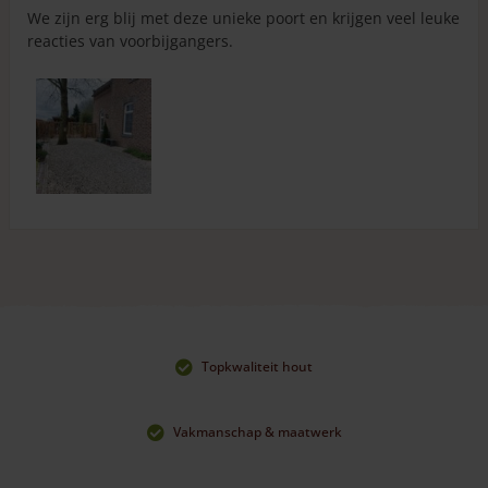
mogelijk.
We zijn erg blij met deze unieke poort en krijgen veel leuke
LET OP: om beschadiging tijdens het transport te
reacties van voorbijgangers.
voorkomen, plaatsen we de slotvanger aan de
binnenkant
van de poort op één van de verticale stijlen. Deze kunt u
eenvoudig losmaken en op de juiste plek op de poortpaal
monteren.
Wilt u weten hoe de dubbele schapenhek poort van 175
cm hoog eruit ziet bij onze klanten? Kijk dan eens bij de
klantfoto’s!
Topkwaliteit hout
Vakmanschap & maatwerk