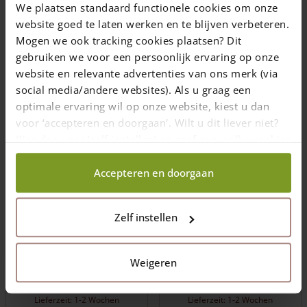
We plaatsen standaard functionele cookies om onze
website goed te laten werken en te blijven verbeteren.
Mogen we ook tracking cookies plaatsen? Dit
gebruiken we voor een persoonlijk ervaring op onze
website en relevante advertenties van ons merk (via
social media/andere websites). Als u graag een
optimale ervaring wil op onze website, kiest u dan
Haselnusszaun
Haselnusszaun
voor ‘accepteren en doorgaan'. Wilt u dit liever niet?
Somme 1 – 150 x 180
Somme 180 – 180 x
Kies dan voor ‘zelf instellen’ en geef aan welke cookies
cm
180 cm
wij wel mogen verzamelen.
Accepteren en doorgaan
Gebrauchsfertiger
Gebrauchsfertiger
Sichtschutz
Sichtschutz
Horizontal und vertikal
Horizontal und vertikal
zu verwenden
zu verwenden
Zelf instellen
143,00
€
162,00
€
Preise inkl. 19% MwSt., zzgl.
Preise inkl. 19% MwSt., zzgl.
Weigeren
Versandkosten
Versandkosten
Lieferzeit: 1-2 Wochen
Lieferzeit: 1-2 Wochen