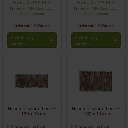
Preis ab
190,00
€
Preis ab
225,00
€
Preise inkl. 19% MwSt., zzgl.
Preise inkl. 19% MwSt., zzgl.
Versandkosten
Versandkosten
Lieferzeit: 1-2 Wochen
Lieferzeit: 1-2 Wochen
Ausführung
Ausführung
wählen
wählen
Dieses
Dieses
Produkt
Produkt
weist
weist
mehrere
mehrere
Varianten
Varianten
auf.
auf.
Die
Die
Optionen
Optionen
können
können
auf
auf
Haselnusszaun Loire 3
Haselnusszaun Loire 2
der
der
– 180 x 75 cm
– 180 x 115 cm
Produktseite
Produktseite
gewählt
gewählt
Gebrauchsfertiger
Gebrauchsfertiger